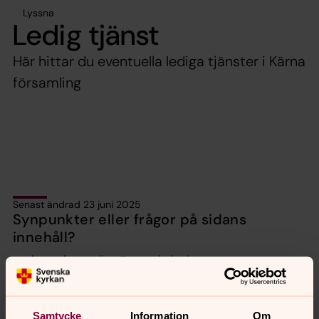
Lyssna
Ledig tjänst
Här hittar du eventuella lediga tjänster i Kärna
församling
Senast ändrad 23 juni 2025
Synpunkter eller frågor på sidans
innehåll?
karna.forsamling@svenskakyrkan.se
Dela
Samtycke
Information
Om