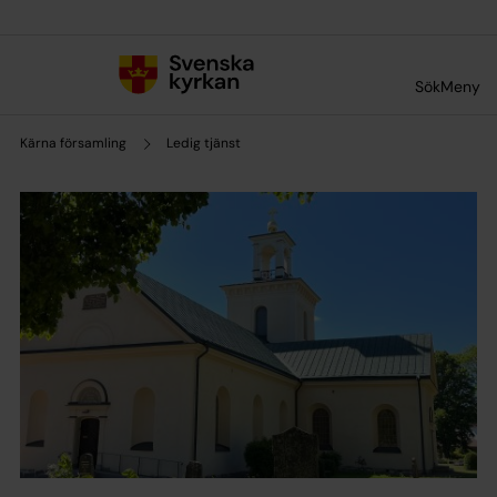
Till innehållet
Till undermeny
Sök
Meny
Kärna församling
Ledig tjänst