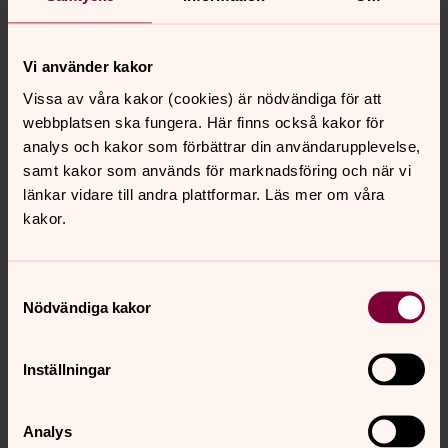
Tillbaka till toppen
Tillbaka till innehållet
Vi använder kakor
Vissa av våra kakor (cookies) är nödvändiga för att
Kontakt
webbplatsen ska fungera. Här finns också kakor för
analys och kakor som förbättrar din användarupplevelse,
samt kakor som används för marknadsföring och när vi
Kalender
länkar vidare till andra plattformar. Läs mer om våra
kakor.
Hitta snabbt
Samtyckesval
Nödvändiga kakor
Sociala kanaler
Inställningar
Analys