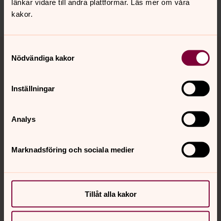
länkar vidare till andra plattformar. Läs mer om våra
Dela
kakor.
Tillbaka till toppen
Tillbaka till innehållet
Samtyckesval
Nödvändiga kakor
Inställningar
Kontakt
Analys
Kalender
Marknadsföring och sociala medier
Hitta snabbt
Tillåt alla kakor
Sociala kanaler