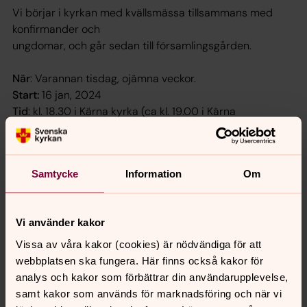
Vi börjar i kyrkan med kvällsmässa tillsammans med
konfirmander och
ungdomar, och går sedan till församlingsgården.
När
: Varannan tisdag, ojämna veckor.
Start:
16 jan, 2024
Tid
: kl. 18.30 i Kärna kyrka (ca kl. 19.00 i Kärna
församlingsgård). Slut kl. 20.30.
Varmt Välkomna,
Samtycke
Information
Om
önskar Olof
Vi använder kakor
Senast ändrad 30 april 2024
Vissa av våra kakor (cookies) är nödvändiga för att
Synpunkter eller frågor på sidans
webbplatsen ska fungera. Här finns också kakor för
innehåll?
analys och kakor som förbättrar din användarupplevelse,
samt kakor som används för marknadsföring och när vi
karna.forsamling@svenskakyrkan.se