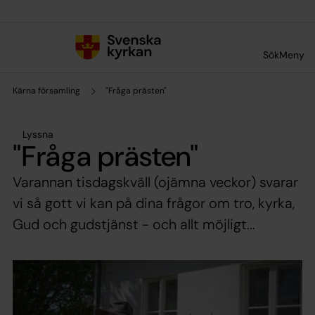
Till innehållet
Till undermeny
Sök
Meny
Kärna församling
"Fråga prästen"
Lyssna
"Fråga prästen"
Varannan tisdagskväll (ojämna veckor) svarar
vi så gott vi kan på dina frågor om tro, kyrka,
Gud och gudstjänst - och allt möjligt...