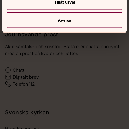
Tillåt urval
Avvisa
Jourhavande präst
Akut samtals- och krisstöd. Prata eller chatta anonymt
med en präst på kvällar och nätter.
Chatt
Digitalt brev
Telefon 112
Svenska kyrkan
Hitta församling