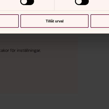
n tröstesång om att aldrig ge upp,
till Jenni Skogsfors och Torstein Dalene
 som körarrangemang (SATB) på
Tillåt urval
kor för inställningar.