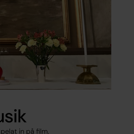
sik
elat in på film.