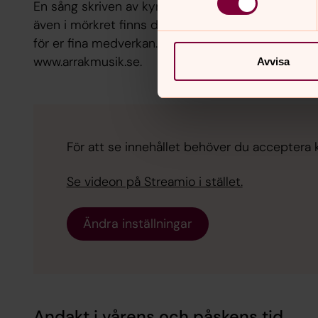
En sång skriven av kyrkomusiker Daniel Byström. E
även i mörkret finns det en strimma av ljus. Tack 
för er fina medverkan. Sången finns att beställa
www.arrakmusik.se.
Avvisa
För att se innehållet behöver du acceptera ka
Se videon på Streamio i stället.
Ändra inställningar
Andakt i vårens och påskens tid