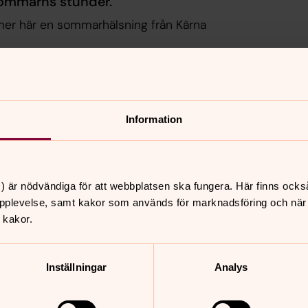
 sommarns stunder.
mer här en sommarhälsning från Kärna
Information
kor för inställningar.
) är nödvändiga för att webbplatsen ska fungera. Här finns ocks
pplevelse, samt kakor som används för marknadsföring och när vi
 kakor.
Inställningar
Analys