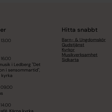
er
Hitta snabbt
Barn- & Ungdomskör
 13.00
Gudstjänst
Kyrkor
Musikverksamhet
 16.00
Sidkarta
sik i Ledberg "Det
on i sensommartid",
 kyrka
i 09.00
us
 14.00
fé, Kärna kyrka