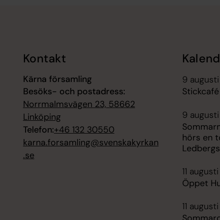
Tillbaka till toppen
Tillbaka till innehållet
Kontakt
Kalend
Kärna församling
9 augusti
Besöks- och postadress:
Stickcafé
Norrmalmsvägen 23, 58662
9 augusti
Linköping
Sommarmu
Telefon:
+46 132 30550
hörs en t
karna.forsamling@svenskakyrkan
Ledbergs
.se
11 august
Öppet H
11 augusti
Sommarca