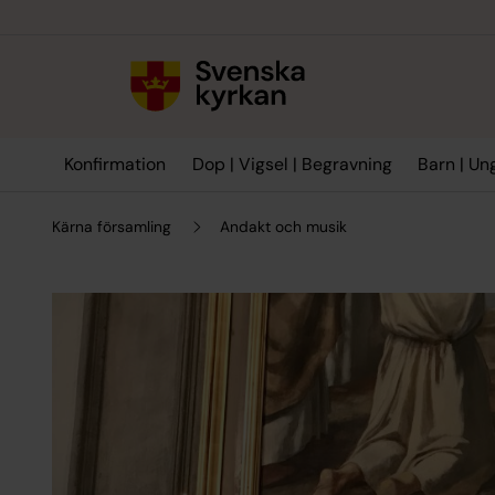
Till innehållet
Till undermeny
Konfirmation
Dop | Vigsel | Begravning
Barn | Un
Kärna församling
Andakt och musik