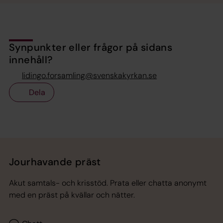
Synpunkter eller frågor på sidans
innehåll?
lidingo.forsamling@svenskakyrkan.se
Dela
Tillbaka till toppen
Tillbaka till innehållet
Jourhavande präst
Akut samtals- och krisstöd. Prata eller chatta anonymt
med en präst på kvällar och nätter.