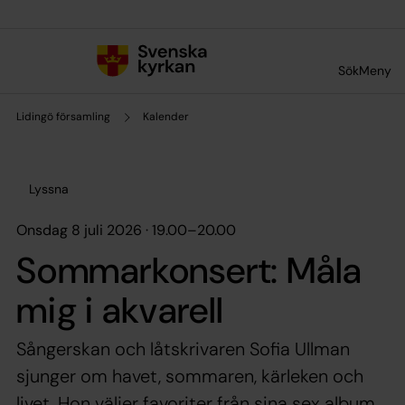
Till innehållet
Till undermeny
Sök
Meny
Lidingö församling
Kalender
Lyssna
onsdag 8 juli 2026 · 19.00
–
20.00
Sommarkonsert: Måla
mig i akvarell
Sångerskan och låtskrivaren Sofia Ullman
sjunger om havet, sommaren, kärleken och
livet. Hon väljer favoriter från sina sex album.