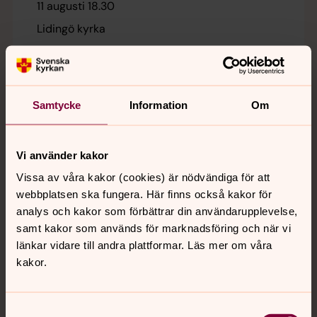
11 augusti 18.30
Lidingö kyrka
Välkommen på kvällsmässa i Lidingö kyrka! Vi firar
en enkel gudstjänst med nattvard, stillhet och
gemenskap.
Samtycke
Information
Om
Sommarkonsert: Mandy & Andy
12 augusti 19.00
Vi använder kakor
Lidingö kyrka
Vissa av våra kakor (cookies) är nödvändiga för att
webbplatsen ska fungera. Här finns också kakor för
Flerfaldigt grammisvinnande jazzsångerskan
analys och kakor som förbättrar din användarupplevelse,
Amanda Ginsburg bildar radarpar med Andy Fites,
samt kakor som används för marknadsföring och när vi
jazzveteran från New York. <b>Medverkande</b>
länkar vidare till andra plattformar. Läs mer om våra
Amanda Ginsburg, sång Andy Fites, sång och gitarr
kakor.
Det är fri entré och fri sittning, kom i god tid om du
vill vara säker på att få plats! Kyrkportarna öppnar
Högmässa
18.30. Som vanligt kan man stanna kvar en stund på
Samtyckesval