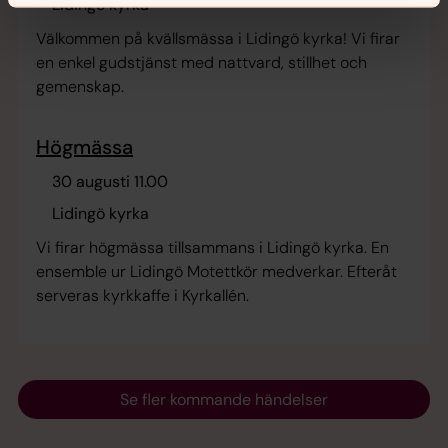
Lidingö kyrka
Välkommen på kvällsmässa i Lidingö kyrka! Vi firar
en enkel gudstjänst med nattvard, stillhet och
gemenskap.
Högmässa
30 augusti 11.00
Lidingö kyrka
Vi firar högmässa tillsammans i Lidingö kyrka. En
ensemble ur Lidingö Motettkör medverkar. Efteråt
serveras kyrkkaffe i Kyrkallén.
Se fler kommande händelser