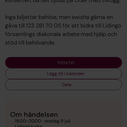
konserten, då det bjuds på cider med tilltugg.
Inga biljetter behövs, men swisha gärna en
gåva till 123 281 70 05 för att bidra till Lidingö
församlings diakonala arbete med hjälp och
stöd till behövande.
Hitta hit
Lägg till i kalender
Dela
Om händelsen
19.00
–
20.00
· onsdag 8 juli
Lidingö kyrka