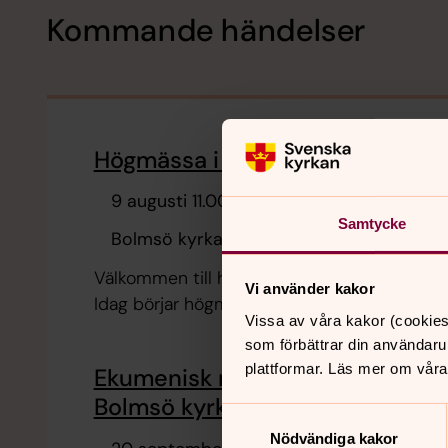
Kommande händelser
Högmässa i Bolmsö kyrka
9 augusti 11.00
Samtycke
Bolmsö kyrka
Välkommen till högmässa i Bolmsö kyrka.
Vi använder kakor
Idag börjar högmässan kl 11:00.
Vissa av våra kakor (cookies
som förbättrar din användaru
plattformar. Läs mer om våra
Ekumenisk musikgudstjänst i
Bolmsö kyrka
Samtyckesval
Nödvändiga kakor