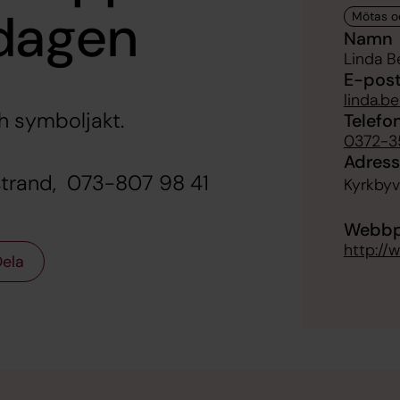
dagen
Namn
Linda B
E-pos
linda.b
h symboljakt.
Telefo
0372-3
Adress
gstrand, 073-807 98 41
Kyrkbyv
Webbp
http://
ela