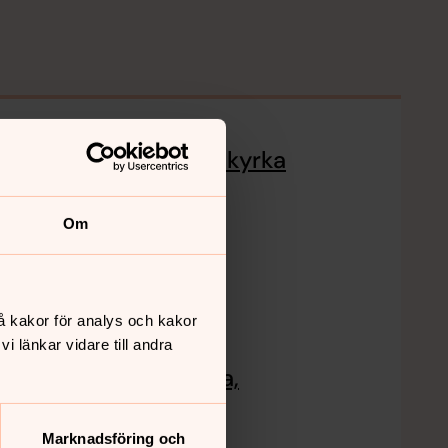
Gudstjänst i Bolmsö kyrka
6 september 16.00
Om
Bolmsö kyrka
å kakor för analys och kakor
 länkar vidare till andra
Mässa i Bolmsö kyrka,
församlingsdag
Marknadsföring och