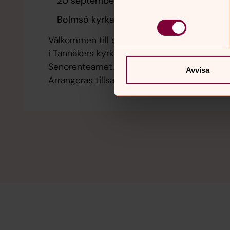
20 september 16.00
Bolmsö kyrka
Välkommen till ekumenisk musikgudstjänst
i Tannåkers kyrka. Medverkande:
Senorenteamet. Denna gudstjänst
Avvisa
Arrangeras tillsammans med Tannåkers
Pingstförsamling och Norra Bolmens
Missionsförsamling