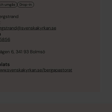
ergstrand
t
ergstrand@svenskakyrkan.se
n
5856
ägen 6, 341 93 Bolmsö
lats
www.svenskakyrkan.se/bergapastorat