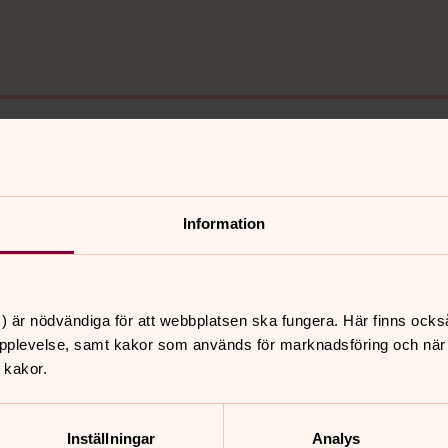
Högmässa i Bolmsö kyrka
23 augusti 10.00
Information
Bolmsö kyrka
) är nödvändiga för att webbplatsen ska fungera. Här finns ocks
pplevelse, samt kakor som används för marknadsföring och när vi
 kakor.
Musikgudstjänst i Bolmsö kyrka
27 september 17.00
Inställningar
Analys