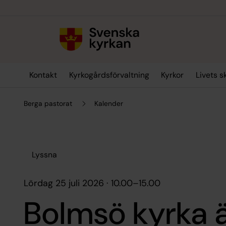
Till innehållet
Till undermeny
Kontakt
Kyrkogårdsförvaltning
Kyrkor
Livets 
Berga pastorat
Kalender
Lyssna
lördag 25 juli 2026 · 10.00
–
15.00
Bolmsö kyrka 