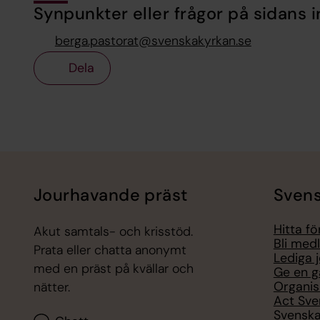
Synpunkter eller frågor på sidans i
berga.pastorat@svenskakyrkan.se
Dela
Tillbaka till toppen
Tillbaka till innehållet
Jourhavande präst
Svens
Hitta f
Akut samtals- och krisstöd.
Bli med
Prata eller chatta anonymt
Lediga 
med en präst på kvällar och
Ge en g
Organis
nätter.
Act Sve
Svenska