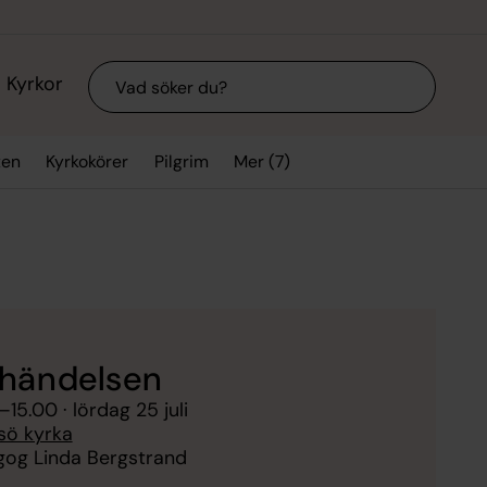
Sök
Kyrkor
Mer (7)
xen
Kyrkokörer
Pilgrim
händelsen
–
15.00
· lördag 25 juli
sö kyrka
og Linda Bergstrand