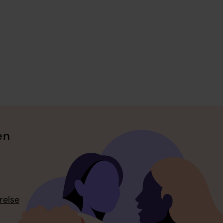
en
relse