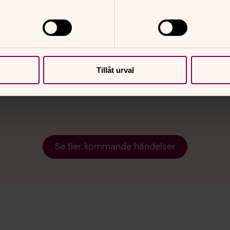
Bolmsö kyrka
Välkommen till musikgudstjänst i Bolmsö
kyrka. Frälsningsarméns musikkår från
Nässjö och kör från pastoratet.
Tillåt urval
Se fler kommande händelser