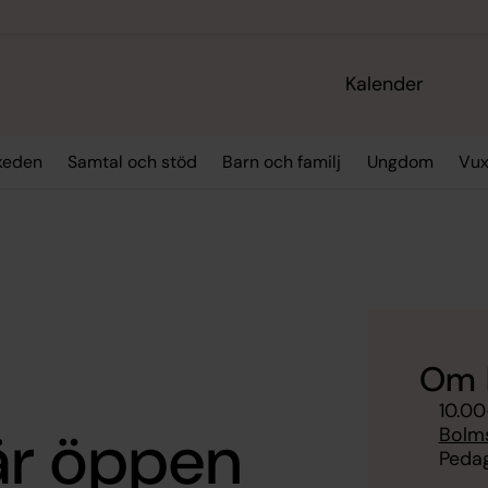
Kalender
skeden
Samtal och stöd
Barn och familj
Ungdom
Vu
Om 
10.00
är öppen
Bolm
Pedag