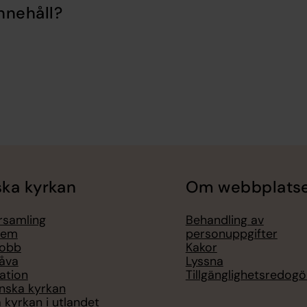
nnehåll?
ka kyrkan
Om webbplats
örsamling
Behandling av
lem
personuppgifter
jobb
Kakor
åva
Lyssna
ation
Tillgänglighetsredogö
nska kyrkan
 kyrkan i utlandet