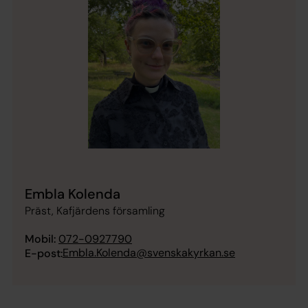
Embla Kolenda
Präst, Kafjärdens församling
Mobil:
072-0927790
Embla.Kolenda@svenskakyrkan.se
E-post: