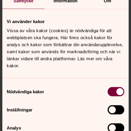
ulrika.johanssonlundkvist@svenskakyrkan.s
E-post:
Samtycke
Information
Om
e
Vi använder kakor
Vissa av våra kakor (cookies) är nödvändiga för att
webbplatsen ska fungera. Här finns också kakor för
analys och kakor som förbättrar din användarupplevelse,
samt kakor som används för marknadsföring och när vi
länkar vidare till andra plattformar. Läs mer om våra
kakor.
Samtyckesval
Nödvändiga kakor
Inställningar
Analys