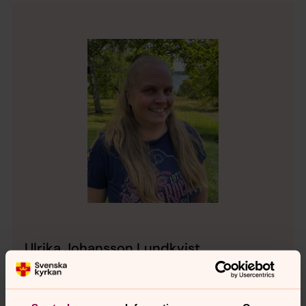
Ulrika Johansson Lundkvist
Kantor, Kafjärdens församling
Mobil:
072-2140068