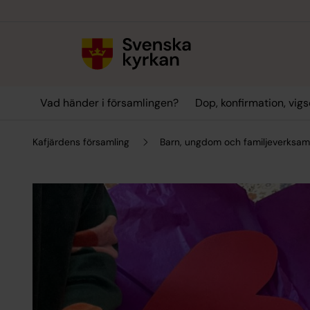
Till innehållet
Till undermeny
Vad händer i församlingen?
Dop, konfirmation, vig
Kafjärdens församling
Barn, ungdom och familjeverksa