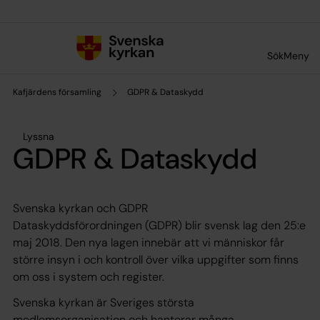
Till innehållet
Till undermeny
Sök
Meny
Kafjärdens församling
GDPR & Dataskydd
Lyssna
GDPR & Dataskydd
Svenska kyrkan och GDPR
Dataskyddsförordningen (GDPR) blir svensk lag den 25:e
maj 2018. Den nya lagen innebär att vi människor får
större insyn i och kontroll över vilka uppgifter som finns
om oss i system och register.
Svenska kyrkan är Sveriges största
medlemsorganisation och hanterar många