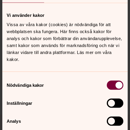
församling
Här berättar vi om varför vi har personuppgifter och
Vi använder kakor
vilket syfte vi har med dem. Varför vi behöver dem och
Vissa av våra kakor (cookies) är nödvändiga för att
när vi gallrar.
webbplatsen ska fungera. Här finns också kakor för
analys och kakor som förbättrar din användarupplevelse,
samt kakor som används för marknadsföring och när vi
länkar vidare till andra plattformar. Läs mer om våra
Senast ändrad 9 januari 2026
kakor.
Synpunkter eller frågor på sidans
innehåll?
kafjardens.forsamling@svenskakyrkan.se
Samtyckesval
Nödvändiga kakor
Dela
Inställningar
Tillbaka till toppen
Tillbaka till innehållet
Analys