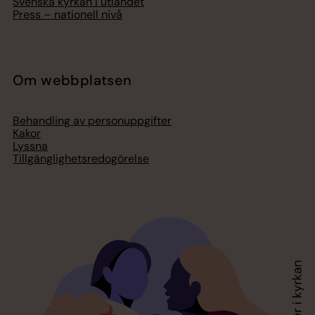
Svenska kyrkan i utlandet
Press – nationell nivå
Om webbplatsen
Behandling av personuppgifter
Kakor
Lyssna
Tillgänglighetsredogörelse