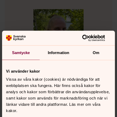
Samtycke
Information
Om
Vi använder kakor
Vissa av våra kakor (cookies) är nödvändiga för att
webbplatsen ska fungera. Här finns också kakor för
Ulrika Johansson Lundkvist
analys och kakor som förbättrar din användarupplevelse,
Kantor, Kafjärdens församling
samt kakor som används för marknadsföring och när vi
länkar vidare till andra plattformar. Läs mer om våra
Mobil:
072-2140068
kakor.
ulrika.johanssonlundkvist@svenskakyrkan.s
E-post:
e