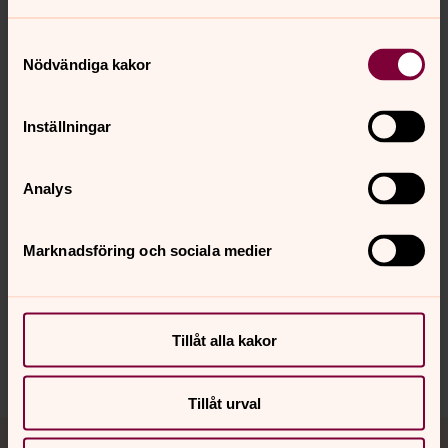
Samtyckesval
Mer om Ulrika Johansson Lundkvist
Nödvändiga kakor
Kantor
Inställningar
Analys
Senast ändrad 3 februari 2026
Synpunkter eller frågor på sidans
Marknadsföring och sociala medier
innehåll?
kafjardens.forsamling@svenskakyrkan.se
Dela
Tillåt alla kakor
Tillåt urval
Tillbaka till toppen
Tillbaka till innehållet