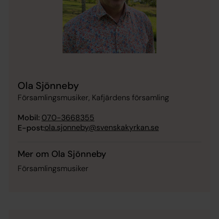
Ola Sjönneby
Församlingsmusiker, Kafjärdens församling
Mobil:
070-3668355
ola.sjonneby@svenskakyrkan.se
E-post:
Mer om Ola Sjönneby
Församlingsmusiker