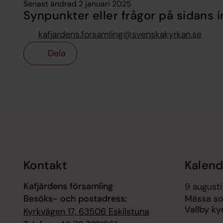
Senast ändrad 2 januari 2025
Synpunkter eller frågor på sidans i
kafjardens.forsamling@svenskakyrkan.se
Dela
Tillbaka till toppen
Tillbaka till innehållet
Kontakt
Kalend
Kafjärdens församling
9 augusti
Besöks- och postadress:
Mässa so
Vallby ky
Kyrkvägen 17, 63506 Eskilstuna