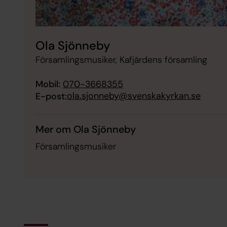
Ola Sjönneby
Församlingsmusiker, Kafjärdens församling
Mobil:
070-3668355
ola.sjonneby@svenskakyrkan.se
E-post:
Mer om Ola Sjönneby
Församlingsmusiker