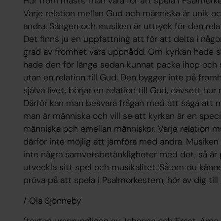
Hur from måste man vara för att spela i Psalmork
Varje relation mellan Gud och människa är unik oc
andra. Sången och musiken är uttryck för den rela
Det finns ju en uppfattning att för att delta i nå
grad av fromhet vara uppnådd. Om kyrkan hade st
hade den för länge sedan kunnat packa ihop och slå
utan en relation till Gud. Den bygger inte på from
själva livet, börjar en relation till Gud, oavsett hu
Därför kan man besvara frågan med att säga att m
man är människa och vill se att kyrkan är en spe
människa och emellan människor. Varje relation m
därför inte möjlig att jämföra med andra. Musiken 
inte några samvetsbetänkligheter med det, så är 
utveckla sitt spel och musikalitet. Så om du känn
pröva på att spela i Psalmorkestern, hör av dig till
/ Ola Sjönneby