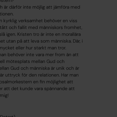
estern?
h är därför inte möjlig att jämföra med
tionen.
gon kyrklig verksamhet behöver en viss
ått och fallit med människors fromhet,
 igen. Kristen tro är inte en morallära
het utan på att leva som människa. Där, i
r mycket eller hur starkt man tror.
an behöver inte vara mer from än att
ciell mötesplats mellan Gud och
ellan Gud och människa är unik och är
är uttryck för den relationen. Har man
psalmorkestern en fin möjlighet att
er att det kunde vara spännande att
 mig!