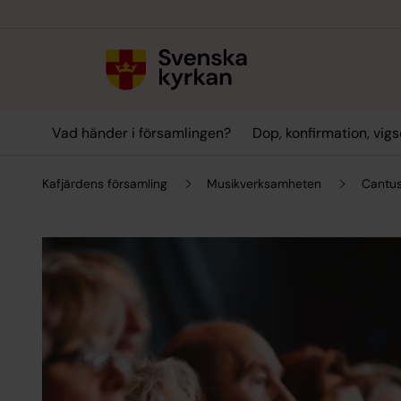
Till innehållet
Till undermeny
Vad händer i församlingen?
Dop, konfirmation, vig
Kafjärdens församling
Musikverksamheten
Cantus