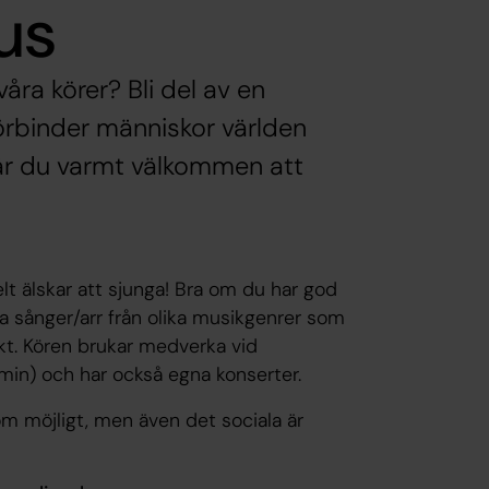
us
våra körer? Bli del av en
rbinder människor världen
 är du varmt välkommen att
lt älskar att sjunga! Bra om du har god
ga sånger/arr från olika musikgenrer som
iskt. Kören brukar medverka vid
rmin) och har också egna konserter.
 som möjligt, men även det sociala är