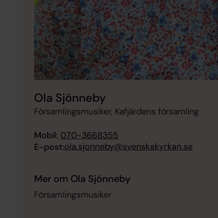
Ola Sjönneby
Församlingsmusiker, Kafjärdens församling
Mobil:
070-3668355
ola.sjonneby@svenskakyrkan.se
E-post:
Mer om Ola Sjönneby
Församlingsmusiker