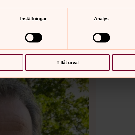
a dåligt samvete. Så om du känner att
 någon av våra körer hör av dig till mig!
Inställningar
Analys
Detert)
Tillåt urval