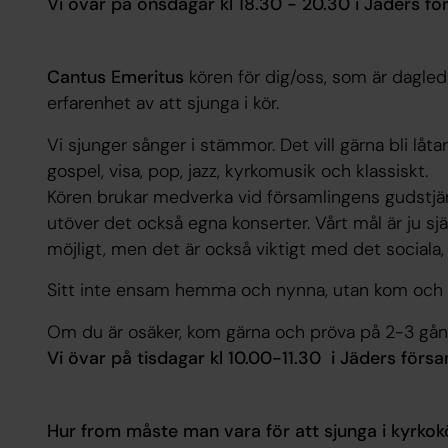
Vi övar på onsdagar kl 18.30 - 20.30 i Jäders f
Cantus Emeritus
kören för dig/oss, som är dagledi
erfarenhet av att sjunga i kör.
Vi sjunger sånger i stämmor. Det vill gärna bli låta
gospel, visa, pop, jazz, kyrkomusik och klassiskt.
Kören brukar medverka vid församlingens gudstjän
utöver det också egna konserter. Vårt mål är ju sjä
möjligt, men det är också viktigt med det sociala, at
Sitt inte ensam hemma och nynna, utan kom och 
Om du är osäker, kom gärna och pröva på 2-3 gå
Vi övar på tisdagar kl 10.00-11.30 i Jäders förs
Hur from måste man vara för att sjunga i kyrkok