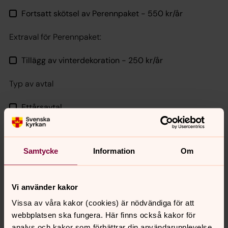
Fortsatt skötsel av Perennpaket - 550 kr/år
Extraval för Perennpaket:
Tillägg av vinterdekoration - 250 kr/år
Typ av avtal
Ettårsavtal
Treårsavtal
Samtycke
Information
Om
Avräkningsavtal
Jag vill att avtalet ska börja gälla:
Vi använder kakor
Vissa av våra kakor (cookies) är nödvändiga för att
Nästa säsong (2027)
webbplatsen ska fungera. Här finns också kakor för
analys och kakor som förbättrar din användarupplevelse,