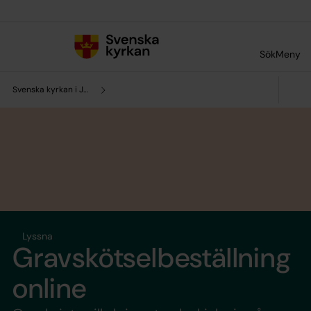
Till innehållet
Till undermeny
Sök
Meny
Svenska kyrkan i Järna och Vårdinge
Lyssna
Gravskötselbeställning
online