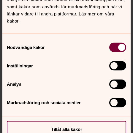
Uppgifter om beställaren
samt kakor som används för marknadsföring och när vi
länkar vidare till andra plattformar. Läs mer om våra
kakor.
Samtyckesval
Nödvändiga kakor
Vid frågor om min beställning vill jag helst kontaktas på:
Telefon
Inställningar
E-post
Analys
Skicka beställning
Marknadsföring och sociala medier
Tillåt alla kakor
Senast ändrad 5 september 2025