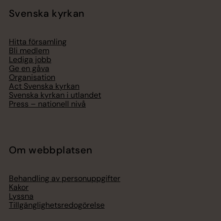
Svenska kyrkan
Hitta församling
Bli medlem
Lediga jobb
Ge en gåva
Organisation
Act Svenska kyrkan
Svenska kyrkan i utlandet
Press – nationell nivå
Om webbplatsen
Behandling av personuppgifter
Kakor
Lyssna
Tillgänglighetsredogörelse