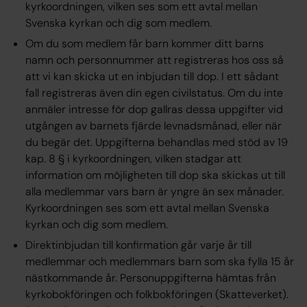
kyrkoordningen, vilken ses som ett avtal mellan
Svenska kyrkan och dig som medlem.
Om du som medlem får barn kommer ditt barns
namn och personnummer att registreras hos oss så
att vi kan skicka ut en inbjudan till dop. I ett sådant
fall registreras även din egen civilstatus. Om du inte
anmäler intresse för dop gallras dessa uppgifter vid
utgången av barnets fjärde levnadsmånad, eller när
du begär det. Uppgifterna behandlas med stöd av 19
kap. 8 § i kyrkoordningen, vilken stadgar att
information om möjligheten till dop ska skickas ut till
alla medlemmar vars barn är yngre än sex månader.
Kyrkoordningen ses som ett avtal mellan Svenska
kyrkan och dig som medlem.
Direktinbjudan till konfirmation går varje år till
medlemmar och medlemmars barn som ska fylla 15 år
nästkommande år. Personuppgifterna hämtas från
kyrkobokföringen och folkbokföringen (Skatteverket).