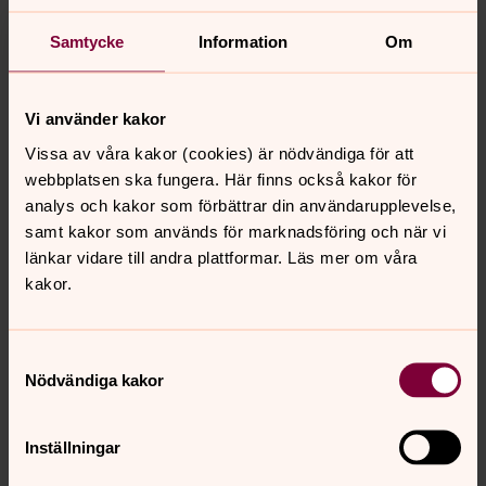
informationen här:
https://www.svenskakyrkan.se/om-
Samtycke
Information
Om
oss/personuppgifter#medlem
Vilka personuppgifter behandlar vi?
Vi använder kakor
De uppgifter vi behandlar om dig är huvudsakligen
Vissa av våra kakor (cookies) är nödvändiga för att
namn, personnummer, dop/medlemskap, adress och
webbplatsen ska fungera. Här finns också kakor för
ibland telefonnummer och e-postadress.
analys och kakor som förbättrar din användarupplevelse,
samt kakor som används för marknadsföring och när vi
länkar vidare till andra plattformar. Läs mer om våra
Hur länge behandlar vi personuppgifterna?
kakor.
Om du lämnar Svenska kyrkan gallras dina
personuppgifter ur kyrkobokföringen senast tre
månader därefter. Anmälningar och bevis om in- och
Samtyckesval
utträden ur Svenska kyrkan bevaras dock för
Nödvändiga kakor
arkivändamål. Beroende på hur du engagerat dig i vår
verksamhet kan det finnas vissa personuppgifter som
Inställningar
sparas på andra håll, exempelvis foton eller uppgifter om
dop, vigsel och konfirmation som bevaras för