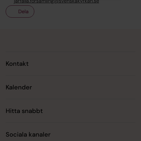
jarfalla.forsamling@svenskakyrkan.se
Dela
Tillbaka till toppen
Tillbaka till innehållet
Kontakt
Kalender
Hitta snabbt
Sociala kanaler