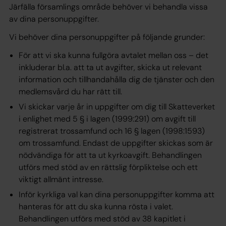
Järfälla församling​s område behöver vi behandla vissa
av dina personuppgifter.
Vi behöver dina personuppgifter på följande grunder:
För att vi ska kunna fullgöra avtalet mellan oss – det
inkluderar bl.a. att ta ut avgifter, skicka ut relevant
information och tillhandahålla dig de tjänster och den
medlemsvård du har rätt till.
Vi skickar varje år in uppgifter om dig till Skatteverket
i enlighet med 5 § i lagen (1999:291) om avgift till
registrerat trossamfund och 16 § lagen (1998:1593)
om trossamfund. Endast de uppgifter skickas som är
nödvändiga för att ta ut kyrkoavgift. Behandlingen
utförs med stöd av en rättslig förpliktelse och ett
viktigt allmänt intresse.
Inför kyrkliga val kan dina personuppgifter komma att
hanteras för att du ska kunna rösta i valet.
Behandlingen utförs med stöd av 38 kapitlet i