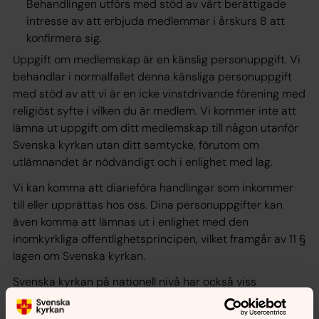
Behandlingen utförs med stöd av vårt berättigade
intresse av att erbjuda medlemmar i årskurs 8 att
konfirmera sig.
Uppgift om medlemskap är en känslig personuppgift. Vi
behandlar i normalfallet denna känsliga personuppgift
med stöd av att vi är en icke vinstdrivande förening med
religiöst syfte i vilken du är medlem. Vi kommer inte att
lämna ut uppgift om ditt medlemskap till någon utanför
Svenska kyrkan utan ditt samtycke, förutom om
utlämnandet är nödvändigt och i enlighet med lag.
Vi kan komma att diarieföra handlingar som inkommer
till eller upprättas hos oss. Dina personuppgifter kan
även komma att lämnas ut i enlighet med den
inomkyrkliga offentlighetsprincipen, vilket framgår av 11 §
lagen om Svenska kyrkan.
Svenska kyrkan på nationell nivå har också viss
information om hur personuppgifter behandlas om dig
som medlem inom Svenska kyrkan.
Du kan hitta den