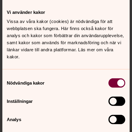
Järfälla församling ansvarar för hanteringen av dina
Vi använder kakor
personuppgifter om inte annat nämns ovan. För
information om dina rättigheter enligt
Vissa av våra kakor (cookies) är nödvändiga för att
dataskyddsförordningen, se
samlingssidan för GDPR i
webbplatsen ska fungera. Här finns också kakor för
Järfälla församling
. Där hittar du även kontaktuppgifter
analys och kakor som förbättrar din användarupplevelse,
till oss och vårt dataskyddsombud.
samt kakor som används för marknadsföring och när vi
länkar vidare till andra plattformar. Läs mer om våra
kakor.
Senast ändrad 12 december 2024
Synpunkter eller frågor på sidans
Samtyckesval
innehåll?
Nödvändiga kakor
jarfalla.forsamling@svenskakyrkan.se
Inställningar
Dela
Analys
Tillbaka till toppen
Tillbaka till innehållet