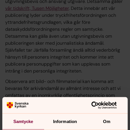
utgivningsbevis och ansvarig utgivare. Detsamma gäller
vår tidskrift, Tusen Möjligheter
. Detta innebär att vår
publicering lyder under tryckfrihetsförordningen och
yttrandefrihetsgrundlagen, vilka går före
dataskyddsförordningens regler om samtycke.
Detsamma kan gälla även utan utgivningsbevis om
publiceringen sker med journalistiska ändamål.
Självfallet tar Järfälla församling ändå alltid vederbörlig
hänsyn till personers integritet och kommer inte att
publicera personuppgifter som kan upplevas som
intrång i den personliga integriteten.
Observera att bild- och filmmaterial kan komma att
bevaras för arkivändamål av allmänt intresse och att vi
omfattas av en inomkyrklig offentlighetsprincip som
innebär att vi kan vara skyldiga att lämna ut uppgifter till
allmänheten.
Samtycke
Information
Om
Vilka rättigheter har du?