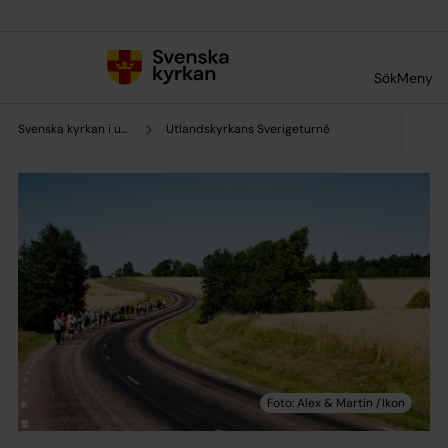
Till innehållet
Till undermeny
Sök
Meny
Svenska kyrkan i utlandet
Utlandskyrkans Sverigeturné