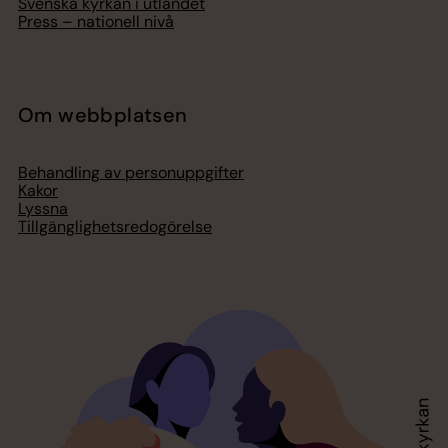
Svenska kyrkan i utlandet
Press – nationell nivå
Om webbplatsen
Behandling av personuppgifter
Kakor
Lyssna
Tillgänglighetsredogörelse