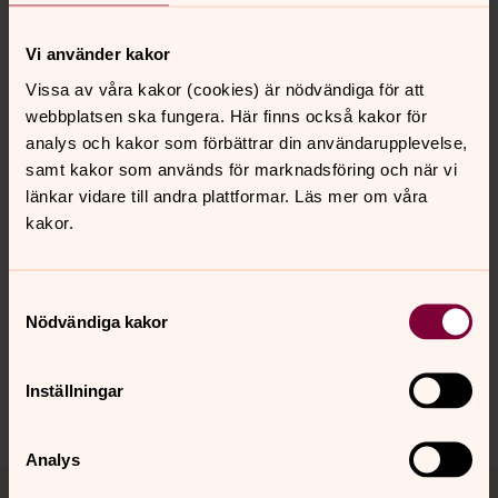
Församlingsassistent, Huskvarna pastorat
Vi använder kakor
Direkt:
036-30 43 33
Mobil:
0705-18 69 46
Vissa av våra kakor (cookies) är nödvändiga för att
mattias.wallentin@svenskakyrkan.se
E-post:
webbplatsen ska fungera. Här finns också kakor för
analys och kakor som förbättrar din användarupplevelse,
samt kakor som används för marknadsföring och när vi
länkar vidare till andra plattformar. Läs mer om våra
kakor.
Senast ändrad 8 januari 2026
Synpunkter eller frågor på sidans
innehåll?
Samtyckesval
Nödvändiga kakor
huskvarna.pastorat@svenskakyrkan.se
Dela
Inställningar
Analys
Tillbaka till toppen
Tillbaka till innehållet