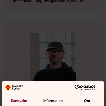
malin.sandgren2@svenskakyrkan.se
E-post:
Samtycke
Information
Om
Mattias Wallentin