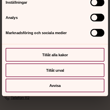
Inställningar
Sociala kanaler
Analys
Marknadsföring och sociala medier
Jourhavande präst
Tillåt alla kakor
Akut samtals- och krisstöd. Prata eller chatta anonymt
Tillåt urval
med en präst på kvällar och nätter.
Chatt
Avvisa
Digitalt brev
Telefon 112