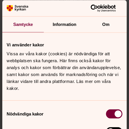
innehåll?
huskvarna.pastorat@svenskakyrkan.se
Samtycke
Information
Om
Dela
Vi använder kakor
Vissa av våra kakor (cookies) är nödvändiga för att
Tillbaka till toppen
Tillbaka till innehållet
webbplatsen ska fungera. Här finns också kakor för
analys och kakor som förbättrar din användarupplevelse,
samt kakor som används för marknadsföring och när vi
länkar vidare till andra plattformar. Läs mer om våra
Kontakt
kakor.
Kalender
Samtyckesval
Nödvändiga kakor
Hitta snabbt