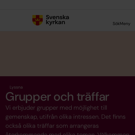
Till innehållet
Till undermeny
Sök
Meny
Lyssna
Grupper och träffar
Vi erbjuder grupper med möjlighet till
gemenskap, utifrån olika intressen. Det finns
också olika träffar som arrangeras
återkommande med olika teman. Välkommen