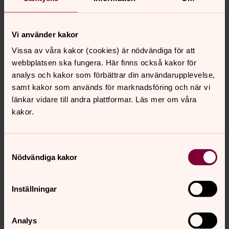
I kyrkan spelar det ingen roll om du är 25 eller 95 år -
gemenskapen är till för alla. Här hittar du information om
Vi använder kakor
det som händer i kyrkan för oss som kallar oss vuxna.
Vissa av våra kakor (cookies) är nödvändiga för att
webbplatsen ska fungera. Här finns också kakor för
Körer & musik
analys och kakor som förbättrar din användarupplevelse,
Sången och musiken är en viktigt del i församlingens liv
samt kakor som används för marknadsföring och när vi
och genom musiken är det många som upplever ett
länkar vidare till andra plattformar. Läs mer om våra
tilltal från Gud. Du är välkommen att vara med i någon av
kakor.
våra körer för alla åldrar eller att som åhörare njuta av en
konsert med duktiga musiker och sångare.
Samtyckesval
Nödvändiga kakor
Dela
Inställningar
Analys