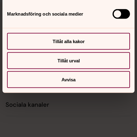
Tillbaka till toppen
Tillbaka till innehållet
Marknadsföring och sociala medier
Kontakt
Tillåt alla kakor
Kalender
Tillåt urval
Avvisa
Hitta snabbt
Sociala kanaler