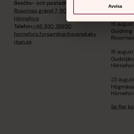
Besöks- och postadress:
Högmässa
Avvisa
Hörnefor
Rosornas gränd 7, 90531
Hörnefors
15 augusti
Telefon:
+46 930 39930
Guidning 
hornefors.forsamling@svenskaky
Rosornas
rkan.se
16 august
Gudstjäns
Hörnefor
23 august
Högmässa
Hörnefor
Se fler 