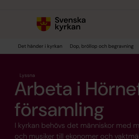
Till innehållet
Till undermeny
Det händer i kyrkan
Dop, bröllop och begravning
Lyssna
Arbeta i Hörne
församling
I kyrkan behövs det människor med mån
och musiker till ekonomer och vaktmäst