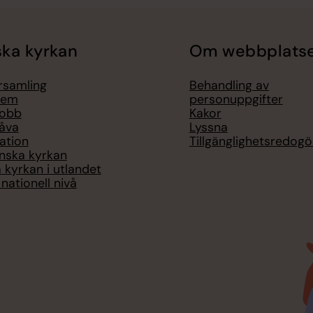
ka kyrkan
Om webbplats
örsamling
Behandling av
lem
personuppgifter
jobb
Kakor
åva
Lyssna
ation
Tillgänglighetsredogö
nska kyrkan
 kyrkan i utlandet
nationell nivå