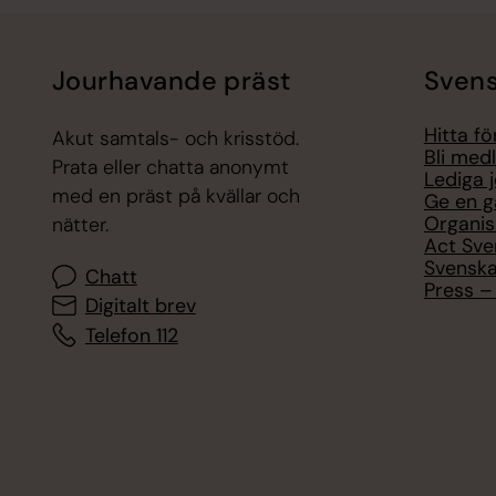
Jourhavande präst
Svens
Hitta f
Akut samtals- och krisstöd.
Bli med
Prata eller chatta anonymt
Lediga 
med en präst på kvällar och
Ge en g
Organis
nätter.
Act Sve
Svenska
Chatt
Press – 
Digitalt brev
Telefon 112