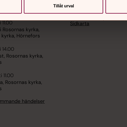
Kontakta oss
, Rosornas kyrka,
Samtal och stöd
Tillåt urval
s
Dop, bröllop och begrav
Det händer i kyrkan
 11.00
Sidkarta
i Rosornas kyrka,
 kyrka, Hörnefors
i 14.00
t, Rosornas kyrka,
s
i 11.00
, Rosornas kyrka,
s
kommande händelser