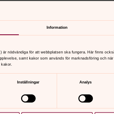
församlingar, pastorat och stift.
Information
) är nödvändiga för att webbplatsen ska fungera. Här finns ocks
pplevelse, samt kakor som används för marknadsföring och när vi
 kakor.
Inställningar
Analys
er
Hitta snabbt
Om Hörnefors församli
 11.00