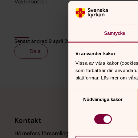
Västerbotten.
Samtycke
Senast ändrad 9 april 2025
Dela
Vi använder kakor
Vissa av våra kakor (cookies
som förbättrar din användaru
plattformar. Läs mer om våra
Tillbaka till toppen
Tillbaka till innehållet
Samtyckesval
Nödvändiga kakor
Kontakt
Kalend
Hörnefors församling
9 augusti