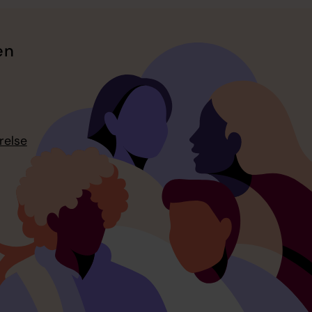
en
relse