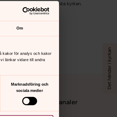
gemensamma för hela Svenska kyrkan.
Om
å kakor för analys och kakor
 länkar vidare till andra
Marknadsföring och
sociala medier
Sociala kanaler
ng
Facebook