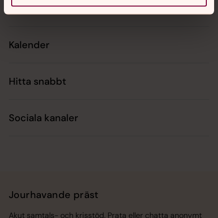
Kontakt
Kalender
Hitta snabbt
Sociala kanaler
Jourhavande präst
Akut samtals- och krisstöd. Prata eller chatta anonymt