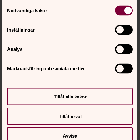
Samtyckesval
Gymnasiekonfirmationen arrangeras av Svenska kyrkan
Nödvändiga kakor
i Luleå.
Inställningar
Kontakt:
Camilla Rönnbäck och Sara Olsson
, Skolkyrkan i Luleå,
lulea.skolkyrkan@svenskakyrkan.se
.
Analys
Marknadsföring och sociala medier
Dela
Tillåt alla kakor
Tillbaka till toppen
Tillbaka till innehållet
Tillåt urval
Avvisa