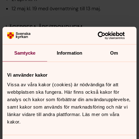
12 maj kl. 19 med övernattning till 13 maj.
LÄGERRESA ÅRE/TRONDHEIM
Vi åker till ÅRE/TRONDHEIM 10-15 augusti 2023. Program
för resan meddelas senare.
Samtycke
Information
Om
Konfirmationsgudstjänst:
Söndag 27 augusti 2023 kl. 15 i
Luleå domkyrka. Samling kl. 12 för konfirmanderna.
Kostnad för gymnasiekonfan:
Ingen deltagaravgift, men
Vi använder kakor
500 kr i avbokningsavgift om du avbokar efter påsken
Vissa av våra kakor (cookies) är nödvändiga för att
2023. Var och en tar med egna fickpengar till
webbplatsen ska fungera. Här finns också kakor för
konfalägret.
analys och kakor som förbättrar din användarupplevelse,
Begränsat antal platser:
12 platser. Först till kvarn gäller!
samt kakor som används för marknadsföring och när vi
länkar vidare till andra plattformar. Läs mer om våra
Anmälan:
Sista anmälningsdag 18 november 2022.
kakor.
Anmäl dig via länken längst ner på sidan - anmälan är
öppen från 22/8.