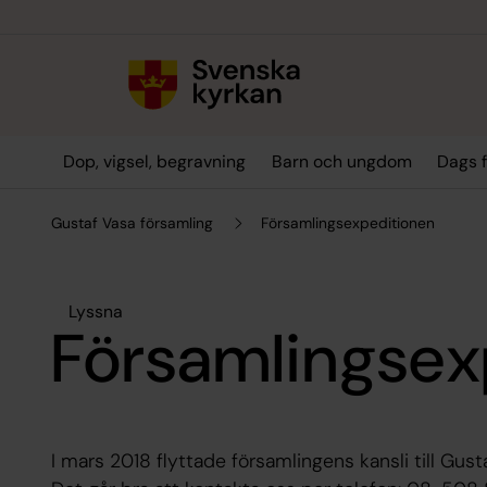
Till innehållet
Till undermeny
Dop, vigsel, begravning
Barn och ungdom
Dags f
Gustaf Vasa församling
Församlingsexpeditionen
Lyssna
Församlingsex
I mars 2018 flyttade församlingens kansli till Gust