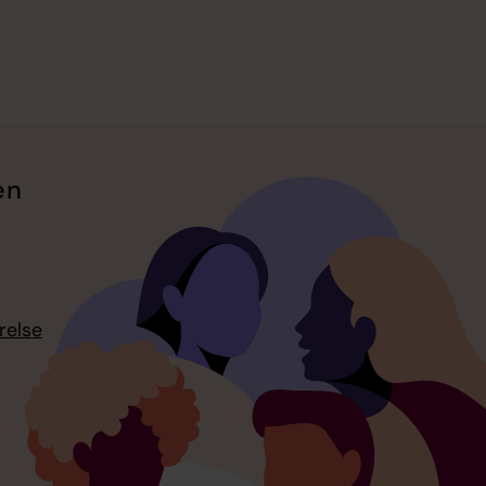
en
relse