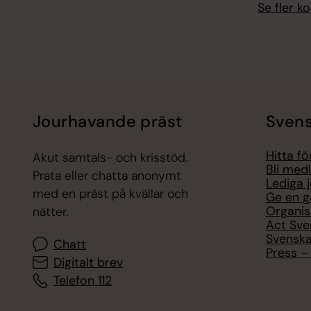
Se fler 
Jourhavande präst
Svens
Hitta f
Akut samtals- och krisstöd.
Bli med
Prata eller chatta anonymt
Lediga 
med en präst på kvällar och
Ge en g
Organis
nätter.
Act Sve
Svenska
Chatt
Press – 
Digitalt brev
Telefon 112