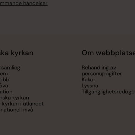
kommande händelser
ka kyrkan
Om webbplats
örsamling
Behandling av
lem
personuppgifter
jobb
Kakor
åva
Lyssna
ation
Tillgänglighetsredogö
nska kyrkan
 kyrkan i utlandet
nationell nivå