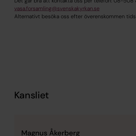
Det går bra att kontakta oss per telefon: 08-508
vasa.forsamling@svenskakyrkan.se
Alternativt besöka oss efter överenskommen tids
Kansliet
Magnus Åkerberg