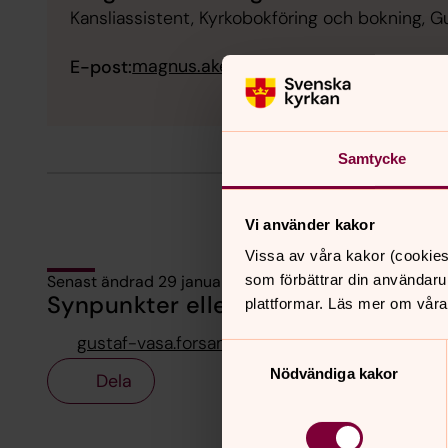
Kansliassistent, Kyrkobokföring och bokning, G
magnus.akerberg@svenskakyrkan.se
E-post:
Samtycke
Vi använder kakor
Vissa av våra kakor (cookies
Senast ändrad 29 januari 2020
som förbättrar din användaru
Synpunkter eller frågor på sidans i
plattformar. Läs mer om våra
gustaf-vasa.forsamling@svenskakyrkan.se
Samtyckesval
Nödvändiga kakor
Dela