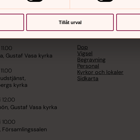
Tillåt urval
er
Hitta snabbt
Dop
 11.00
Vigsel
, Gustaf Vasa kyrka
Begravning
Personal
 11.00
Kyrkor och lokaler
udstjänst,
Sidkarta
ergs kyrka
i 12.00
ön, Gustaf Vasa kyrka
i 10.00
, Församlingssalen