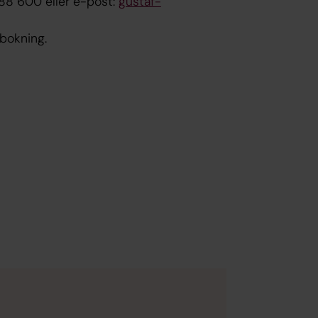
 88 600 eller e-post:
gustaf-
bokning.