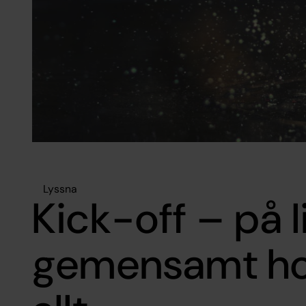
Lyssna
Kick-off – på li
gemensamt hop