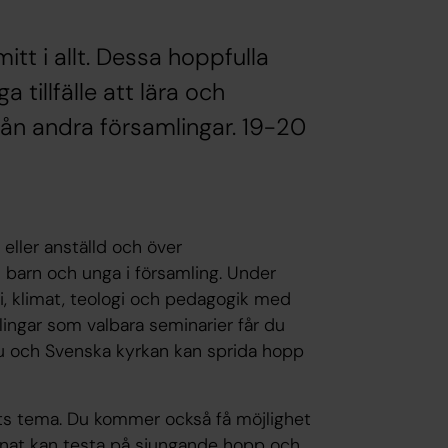
t i allt. Dessa hoppfulla
tillfälle att lära och
från andra församlingar. 19-20
 eller anställd och över
barn och unga i församling. Under
, klimat, teologi och pedagogik med
ingar som valbara seminarier får du
u och Svenska kyrkan kan sprida hopp
ets tema. Du kommer också få möjlighet
 annat kan testa på sjungande hopp och