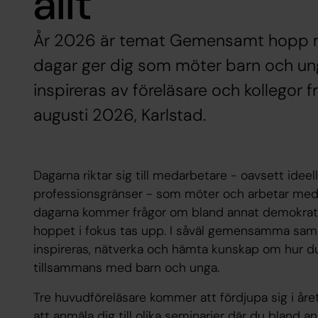
allt
År 2026 är temat Gemensamt hopp mit
dagar ger dig som möter barn och unga 
inspireras av föreläsare och kollegor 
augusti 2026, Karlstad.
Dagarna riktar sig till medarbetare - oavsett ideell
professionsgränser - som möter och arbetar med 
dagarna kommer frågor om bland annat demokrati
hoppet i fokus tas upp. I såväl gemensamma saml
inspireras, nätverka och hämta kunskap om hur d
tillsammans med barn och unga.
Tre huvudföreläsare kommer att fördjupa sig i år
att anmäla dig till olika seminarier där du bland