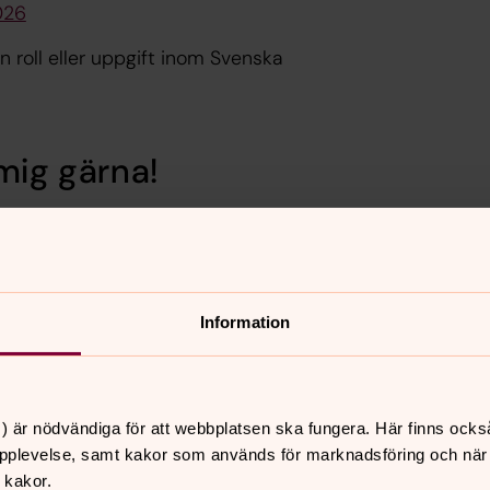
026
 roll eller uppgift inom Svenska
mig gärna!
Information
) är nödvändiga för att webbplatsen ska fungera. Här finns ocks
pplevelse, samt kakor som används för marknadsföring och när vi
 kakor.