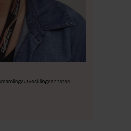
 Församlingsutvecklingsenheten