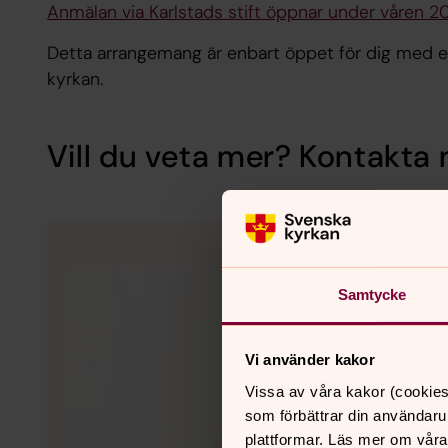
Anmälan via Karlstads stift öppnar under våren 2
Detta arrangemang är enbart öppet för dig med en
kyrkan.
Vill du veta mer? Kontakta 
Samtycke
Vi använder kakor
Vissa av våra kakor (cookies
som förbättrar din användaru
plattformar. Läs mer om våra