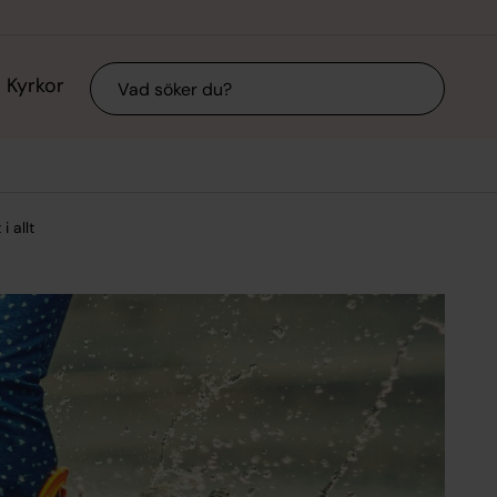
Sök
Kyrkor
i allt