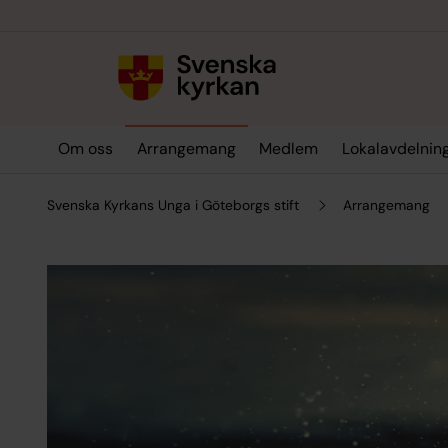
Till innehållet
Till undermeny
Om oss
Arrangemang
Medlem
Lokalavdelnin
Svenska Kyrkans Unga i Göteborgs stift
Arrangemang