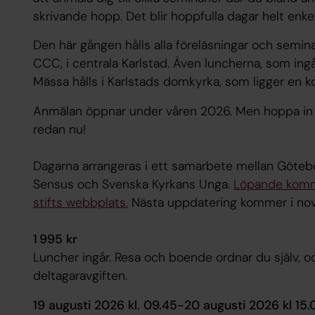
skrivande hopp. Det blir hoppfulla dagar helt enkel
Den här gången hålls alla föreläsningar och semina
CCC, i centrala Karlstad. Även luncherna, som ingå
Mässa hålls i Karlstads domkyrka, som ligger en
Anmälan öppnar under våren 2026. Men hoppa in 
redan nu!
Dagarna arrangeras i ett samarbete mellan Göteborgs
Sensus och Svenska Kyrkans Unga.
Löpande komme
stifts webbplats.
Nästa uppdatering kommer i no
1 995 kr
Luncher ingår. Resa och boende ordnar du själv, och
deltagaravgiften.
19 augusti 2026 kl. 09.45-20 augusti 2026 kl 15.