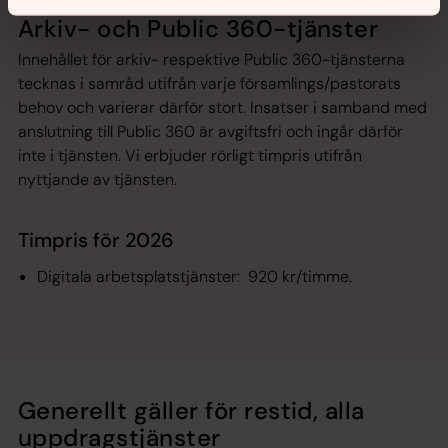
Arkiv- och Public 360-tjänster
Innehållet för arkiv- respektive Public 360-tjänsterna
tecknas i samråd utifrån varje församlings/pastorats
behov och varierar därför stort. Insatser i samband med
anslutning till Public 360 är avgiftsfri och ingår därför
inte i tjänsten. Vi erbjuder rörligt timpris utifrån
nyttjande av tjänsten.
Timpris för 2026
Digitala arbetsplatstjänster: 920 kr/timme.
Generellt gäller för restid, alla
uppdragstjänster