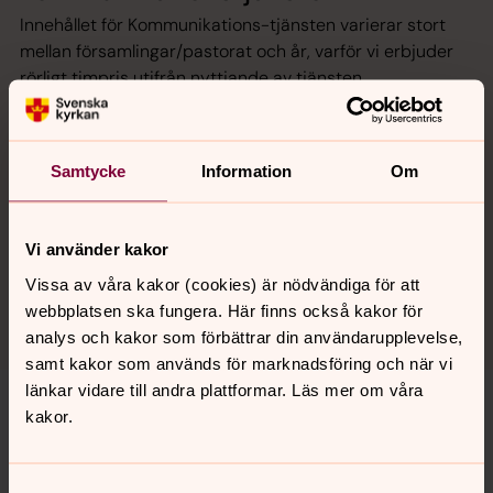
Innehållet för Kommunikations-tjänsten varierar stort
mellan församlingar/pastorat och år, varför vi erbjuder
rörligt timpris utifrån nyttjande av tjänsten.
Innan vi börjar gör vi tillsammans med er en
uppskattning av vilket antal timmar som kommer
behövas.
Samtycke
Information
Om
Timpris för 2026
Vi använder kakor
Kommunikationstjänster: 920 kr/timme.
Vissa av våra kakor (cookies) är nödvändiga för att
webbplatsen ska fungera. Här finns också kakor för
analys och kakor som förbättrar din användarupplevelse,
samt kakor som används för marknadsföring och när vi
länkar vidare till andra plattformar. Läs mer om våra
kakor.
Digital arbetsplats
Lyckas med Teams och M365
Samtyckesval