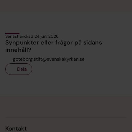
Senast ändrad 24 juni 2026
Synpunkter eller frågor på sidans
innehåll?
goteborg.stift@svenskakyrkan.se
Dela
Tillbaka till toppen
Tillbaka till innehållet
Kontakt