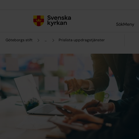
Till innehållet
Till undermeny
Sök
Meny
Göteborgs stift
...
Prislista uppdragstjänster