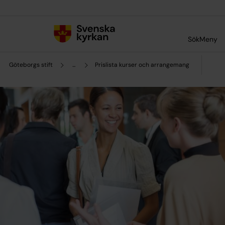
Till innehållet
Till undermeny
Sök
Meny
Göteborgs stift
...
Prislista kurser och arrangemang