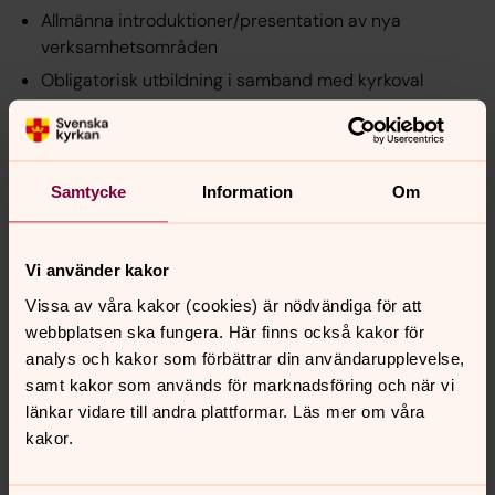
Allmänna introduktioner/presentation av nya
verksamhetsområden
Obligatorisk utbildning i samband med kyrkoval
Kurser med delvis avgift
Heldagsavgift 1000 kr per deltagare, inkluderar lunch
Samtycke
Information
Om
Halvdagsavgift 500 kr per deltagare
Biskopens kategoridagar 500 kr/deltagare, lunch
Vi använder kakor
ingår vid heldag
Vissa av våra kakor (cookies) är nödvändiga för att
Vid flerdagsarrangemang tillkommer internatavgift
webbplatsen ska fungera. Här finns också kakor för
Vid anpassade aktiviteter för den enskilda
analys och kakor som förbättrar din användarupplevelse,
församlingen/pastoratet står de för eventuella
samt kakor som används för marknadsföring och när vi
externa kostnader
länkar vidare till andra plattformar. Läs mer om våra
kakor.
Kurser till självkostnad