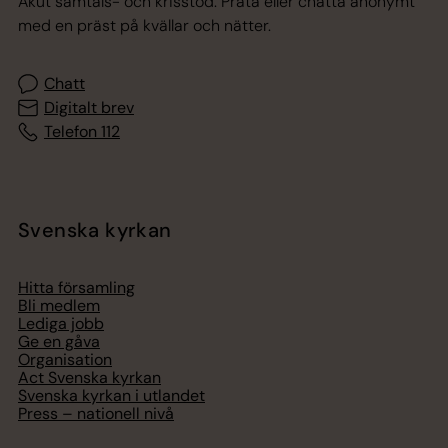
Akut samtals- och krisstöd. Prata eller chatta anonymt
med en präst på kvällar och nätter.
Chatt
Digitalt brev
Telefon 112
Svenska kyrkan
Hitta församling
Bli medlem
Lediga jobb
Ge en gåva
Organisation
Act Svenska kyrkan
Svenska kyrkan i utlandet
Press – nationell nivå