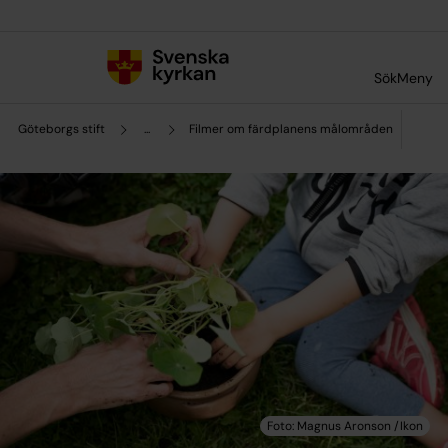
Till innehållet
Till undermeny
Sök
Meny
Göteborgs stift
...
Filmer om färdplanens målområden