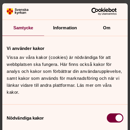
Ändra inställningar
Samtycke
Information
Om
Samtliga filmer finns på nationell
nivås sida
Vi använder kakor
Vissa av våra kakor (cookies) är nödvändiga för att
Filmer om färdplanens
webbplatsen ska fungera. Här finns också kakor för
analys och kakor som förbättrar din användarupplevelse,
målområden
samt kakor som används för marknadsföring och när vi
Svenska kyrkans färdplan för klimatet, etapp 2,
länkar vidare till andra plattformar. Läs mer om våra
innehåller åtta målområden. I dessa filmer får du en
kakor.
inblick i hur arbetet kan ta sig uttryck inom respektive
målområde.
Samtyckesval
Nödvändiga kakor