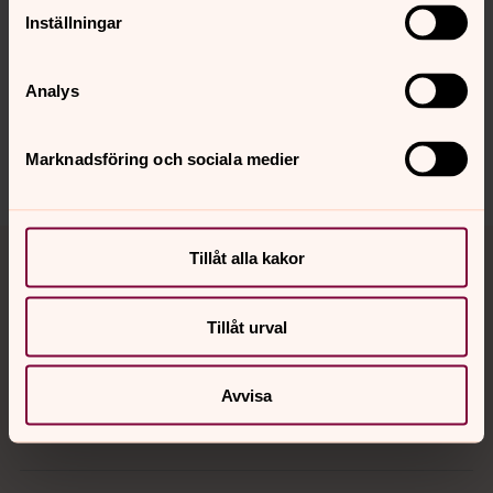
Senast ändrad 10 februari 2025
Synpunkter eller frågor på sidans
Inställningar
innehåll?
goteborg.stift@svenskakyrkan.se
Analys
Dela
Marknadsföring och sociala medier
Tillbaka till toppen
Tillbaka till innehållet
Tillåt alla kakor
Tillåt urval
Kontakt
Avvisa
Kalender