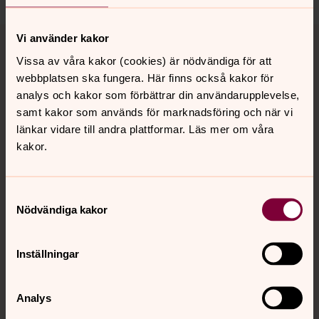
Vi använder kakor
Grundtjänster Juridik
Vissa av våra kakor (cookies) är nödvändiga för att
webbplatsen ska fungera. Här finns också kakor för
Vårt mål med de grundtjänster vi erbjuder är att
analys och kakor som förbättrar din användarupplevelse,
underlätta arbetet för stiftets församlingar och pastorat
samt kakor som används för marknadsföring och när vi
när det uppstår frågor av juridisk karaktär.
länkar vidare till andra plattformar. Läs mer om våra
kakor.
Juridikkurser
Göteborgs stift släpper nya kurser och arrangemang
terminsvis. Anmäl dig nu! Inspireras, utveckla din
Samtyckesval
Nödvändiga kakor
kompetens och skapa nätverk genom att gå kurser
tillsammans med andra deltagare.
Inställningar
Juridikresurser
Kyrkojuridiken sätter ramarna för kyrkans organisation
Analys
och relation till samhället. På denna sida har vi samlat