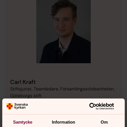
Carl Kraft
Stiftsjurist, Teamledare, Församlingsstödsenheten,
Göteborgs stift
Direkt:
031-771 30 29
carl.kraft@svenskakyrkan.se
E-post:
Samtycke
Information
Om