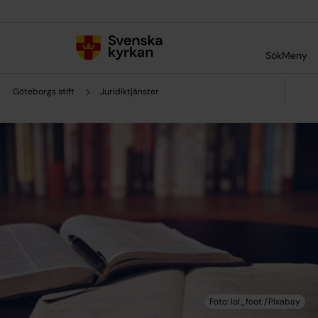
Till innehållet
Till undermeny
Sök
Meny
Göteborgs stift
Juridiktjänster