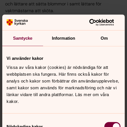
och lättare att sätta blommor i samt lättare för
vaktmästarna att sköta.
Synpunkter eller frågor på sidans
Samtycke
Information
Om
innehåll?
genarp.forsamling@svenskakyrkan.se
Vi använder kakor
Dela
Vissa av våra kakor (cookies) är nödvändiga för att
webbplatsen ska fungera. Här finns också kakor för
analys och kakor som förbättrar din användarupplevelse,
Tillbaka till toppen
Tillbaka till innehållet
samt kakor som används för marknadsföring och när vi
länkar vidare till andra plattformar. Läs mer om våra
kakor.
Kontakt
Samtyckesval
Nödvändiga kakor