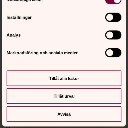
Kalender
Inställningar
Hitta snabbt
Analys
Sociala kanaler
Marknadsföring och sociala medier
Tillåt alla kakor
Jourhavande präst
Tillåt urval
Akut samtals- och krisstöd. Prata eller chatta anonymt
med en präst på kvällar och nätter.
Avvisa