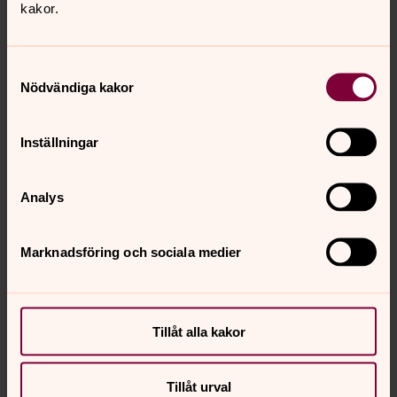
kakor.
Samtyckesval
Nödvändiga kakor
Anna-Karin Blomqvist
Komminister
Inställningar
Direkt:
040-31 56 06
Mobil:
0727-48 56 06
anna-karin.blomqvist@svenskakyrkan.se
E-post:
Analys
Marknadsföring och sociala medier
Synpunkter eller frågor på sidans
innehåll?
Tillåt alla kakor
genarp.forsamling@svenskakyrkan.se
Dela
Tillåt urval