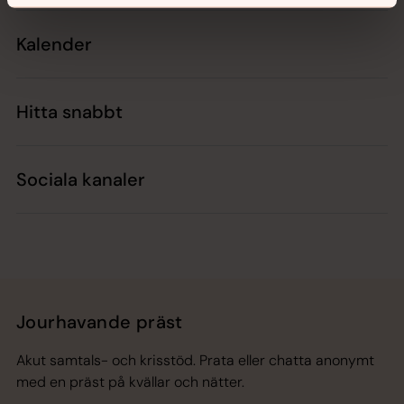
Kalender
Hitta snabbt
Sociala kanaler
Jourhavande präst
Akut samtals- och krisstöd. Prata eller chatta anonymt
med en präst på kvällar och nätter.