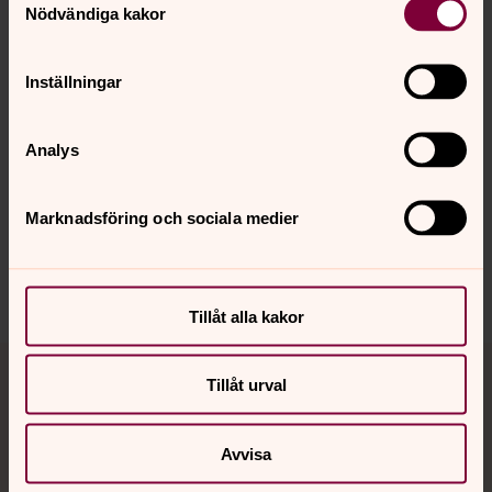
maritha.holmlind-
E-post:
Nödvändiga kakor
paulson@svenskakyrkan.se
Inställningar
Analys
Synpunkter eller frågor på sidans
innehåll?
Marknadsföring och sociala medier
genarp.forsamling@svenskakyrkan.se
Dela
Tillåt alla kakor
Tillbaka till toppen
Tillbaka till innehållet
Tillåt urval
Avvisa
Kontakt