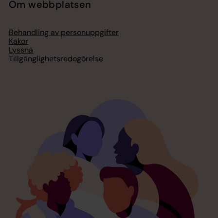
Om webbplatsen
Behandling av personuppgifter
Kakor
Lyssna
Tillgänglighetsredogörelse