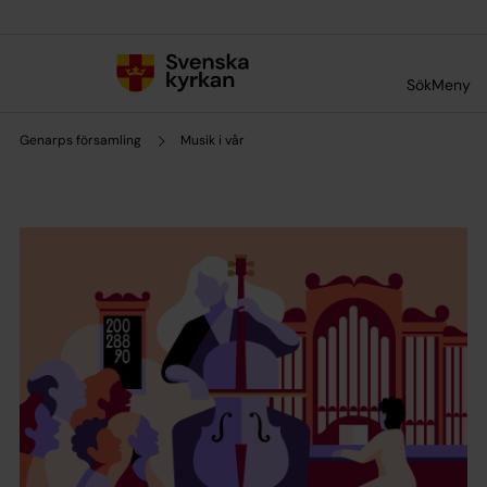
Till innehållet
Till undermeny
Sök
Meny
Genarps församling
Musik i vår