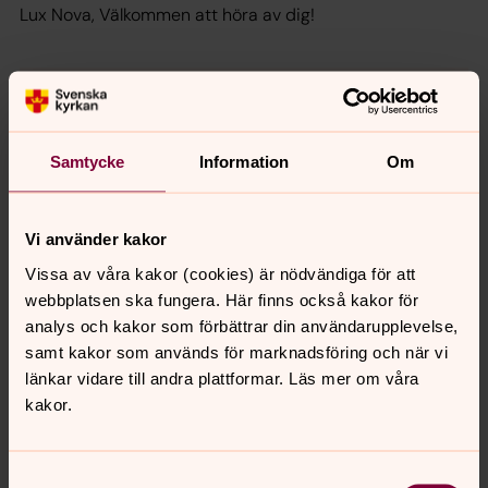
Lux Nova, Välkommen att höra av dig!
Samtycke
Information
Om
Vi använder kakor
Vissa av våra kakor (cookies) är nödvändiga för att
webbplatsen ska fungera. Här finns också kakor för
analys och kakor som förbättrar din användarupplevelse,
samt kakor som används för marknadsföring och när vi
länkar vidare till andra plattformar. Läs mer om våra
Maritha Holmlind-Paulson
kakor.
Kyrkomusiker
Direkt:
040-31 56 03
Mobil:
0727-48 56 03
Samtyckesval