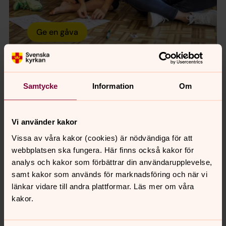
Ge en gåva
Samtycke
Information
Om
Från dina händer
till där det händer
Vi använder kakor
Vissa av våra kakor (cookies) är nödvändiga för att
Vi lever alla under samma himmel.
webbplatsen ska fungera. Här finns också kakor för
Men just nu kämpar fler än 300
analys och kakor som förbättrar din användarupplevelse,
samt kakor som används för marknadsföring och när vi
miljoner människor för sin
länkar vidare till andra plattformar. Läs mer om våra
överlevnad. Din gåva når dem som
kakor.
räddar liv och ger hopp - mitt i
katastrofen.