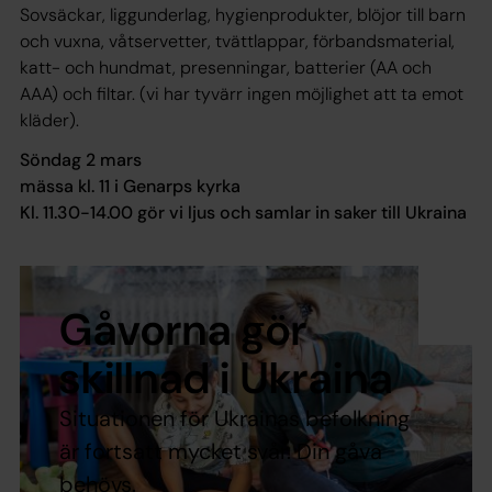
Sovsäckar, liggunderlag, hygienprodukter, blöjor till barn
och vuxna, våtservetter, tvättlappar, förbandsmaterial,
katt- och hundmat, presenningar, batterier (AA och
AAA) och filtar. (vi har tyvärr ingen möjlighet att ta emot
kläder).
Söndag 2 mars
mässa kl. 11 i Genarps kyrka
Kl. 11.30-14.00 gör vi ljus och samlar in saker till Ukraina
Gåvorna gör
skillnad i Ukraina
Situationen för Ukrainas befolkning
är fortsatt mycket svår. Din gåva
behövs.