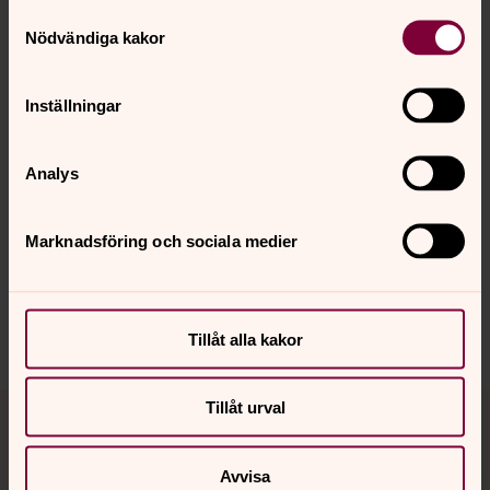
Samtyckesval
Nödvändiga kakor
Läs mer och ge en gåva
Inställningar
Analys
Synpunkter eller frågor på sidans
Marknadsföring och sociala medier
innehåll?
genarp.forsamling@svenskakyrkan.se
Dela
Tillåt alla kakor
Tillbaka till toppen
Tillbaka till innehållet
Tillåt urval
Avvisa