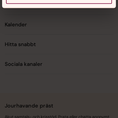
Kontakt
Kalender
Hitta snabbt
Sociala kanaler
Jourhavande präst
Akut samtals- och krisstöd. Prata eller chatta anonymt