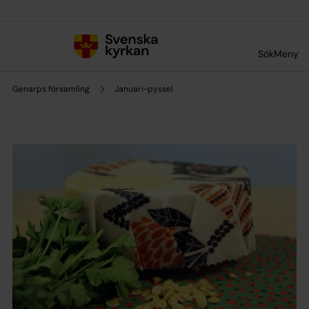
Till innehållet
Till undermeny
Sök
Meny
Genarps församling
Januari-pyssel