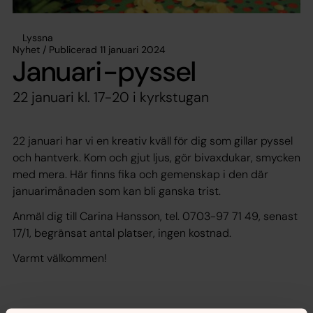
Lyssna
Nyhet / Publicerad 11 januari 2024
Januari-pyssel
22 januari kl. 17-20 i kyrkstugan
22 januari har vi en kreativ kväll för dig som gillar pyssel
och hantverk. Kom och gjut ljus, gör bivaxdukar, smycken
med mera. Här finns fika och gemenskap i den där
januarimånaden som kan bli ganska trist.
Anmäl dig till Carina Hansson, tel. 0703-97 71 49, senast
17/1, begränsat antal platser, ingen kostnad.
Varmt välkommen!