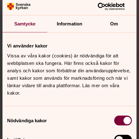
Synpunkter eller frågor på sidans
innehåll?
Samtycke
Information
Om
genarp.forsamling@svenskakyrkan.se
Dela
Vi använder kakor
Tillbaka till toppen
Tillbaka till innehållet
Vissa av våra kakor (cookies) är nödvändiga för att
webbplatsen ska fungera. Här finns också kakor för
analys och kakor som förbättrar din användarupplevelse,
samt kakor som används för marknadsföring och när vi
Kontakt
länkar vidare till andra plattformar. Läs mer om våra
kakor.
Kalender
Samtyckesval
Nödvändiga kakor
Hitta snabbt