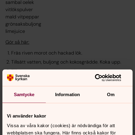
sambal oelek
vitlökspulver
mald vitpeppar
grönsaksbuljong
limejuice
Gör så här:
Fräs riven morot och hackad lök.
Tillsätt vatten, buljong och kokosgrädde. Koka upp.
Tillsätt morot och mangopuré.
Smaka av med sambal oelek, limesaft och kryddor.
Red av med mjöl eller maizena vid behov.
Samtycke
Information
Om
Recept från Ann-Louise Larsson.
Bild från Pixabay.
Vi använder kakor
Vissa av våra kakor (cookies) är nödvändiga för att
webbplatsen ska fungera. Här finns också kakor för