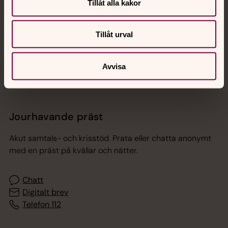
Tillåt alla kakor
Sociala kanaler
Tillåt urval
Avvisa
Jourhavande präst
Akut samtals- och krisstöd. Prata eller chatta anonymt
med en präst på kvällar och nätter.
Chatt
Digitalt brev
Telefon 112