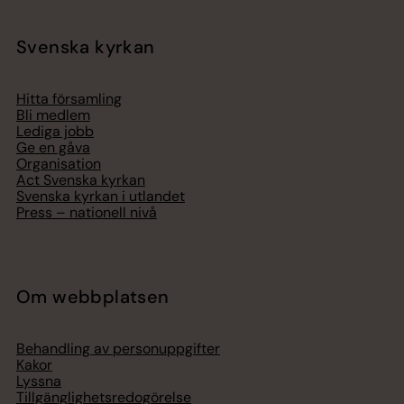
Svenska kyrkan
Hitta församling
Bli medlem
Lediga jobb
Ge en gåva
Organisation
Act Svenska kyrkan
Svenska kyrkan i utlandet
Press – nationell nivå
Om webbplatsen
Behandling av personuppgifter
Kakor
Lyssna
Tillgänglighetsredogörelse