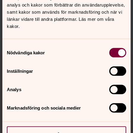
analys och kakor som förbättrar din användarupplevelse,
Synpunkter eller frågor på sidans
samt kakor som används för marknadsföring och när vi
innehåll?
länkar vidare till andra plattformar. Läs mer om våra
kakor.
genarp.forsamling@svenskakyrkan.se
Dela
Samtyckesval
Nödvändiga kakor
Tillbaka till toppen
Tillbaka till innehållet
Inställningar
Kontakt
Analys
Marknadsföring och sociala medier
Kalender
Hitta snabbt