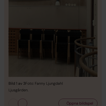
Bild 
Ljus
Bild 1 av 3
Foto: Fanny Ljungdahl
Ljusgården.
Öppna bildspel