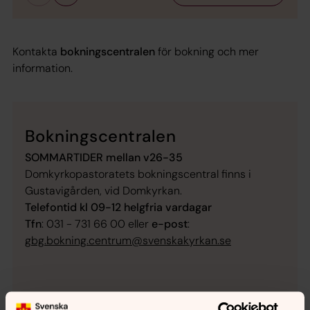
Kontakta
bokningscentralen
för bokning och mer
information.
Bokningscentralen
SOMMARTIDER mellan v26-35
Domkyrkopastoratets bokningscentral finns i
Gustavigården, vid Domkyrkan.
Telefontid kl 09-12 helgfria vardagar
Tfn
: 031 - 731 66 00 eller
e-post
:
gbg.bokning.centrum@svenskakyrkan.se