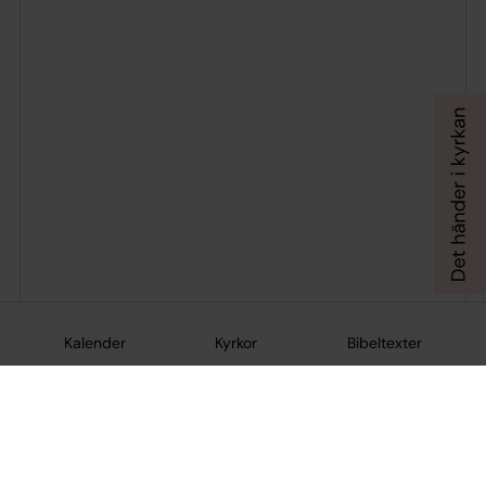
Kalender
Kyrkor
Bibeltexter