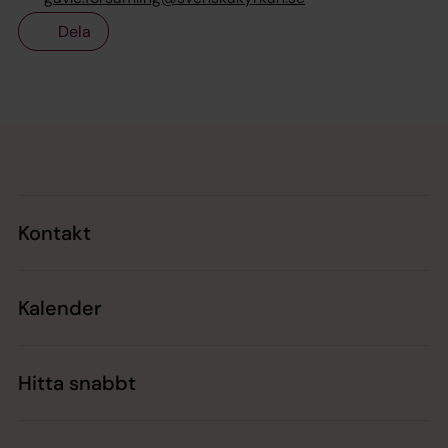
Dela
Tillbaka till toppen
Tillbaka till innehållet
Kontakt
Kalender
Hitta snabbt