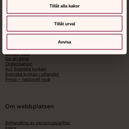
Tillåt alla kakor
Tillåt urval
Svenska kyrkan
Avvisa
Hitta församling
Bli medlem
Lediga jobb
Ge en gåva
Organisation
Act Svenska kyrkan
Svenska kyrkan i utlandet
Press – nationell nivå
Om webbplatsen
Behandling av personuppgifter
Kakor