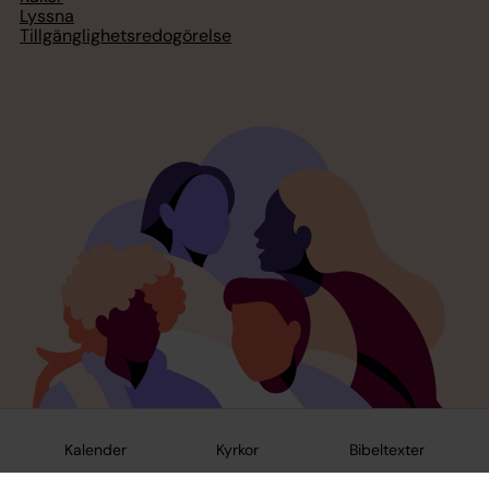
Lyssna
Tillgänglighetsredogörelse
Kalender
Kyrkor
Bibeltexter