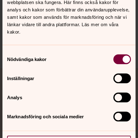
webbplatsen ska fungera. Här finns också kakor för
”lika barn leka bäst”?
analys och kakor som förbättrar din användarupplevelse,
samt kakor som används för marknadsföring och när vi
Läs mer om det nya numret av Tidens tecken.
länkar vidare till andra plattformar. Läs mer om våra
kakor.
Dela
Samtyckesval
Nödvändiga kakor
Tillbaka till toppen
Tillbaka till innehållet
Inställningar
Jourhavande präst
Akut samtals- och krisstöd. Prata eller chatta anonymt
Analys
med en präst på kvällar och nätter.
Marknadsföring och sociala medier
Chatt
Digitalt brev
Telefon 112