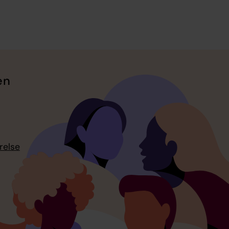
en
relse