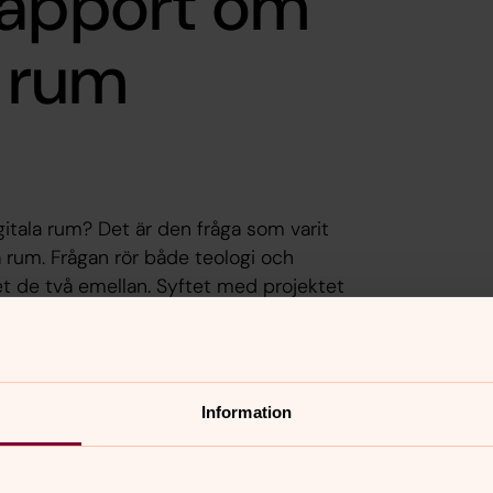
rapport om
a rum
gitala rum? Det är den fråga som varit
a rum. Frågan rör både teologi och
et de två emellan. Syftet med projektet
 utifrån försam­lingars erfarenheter av
der av pandemirestriktioner. I
d annat hand­lar om: hållbar närvaro i
rum och digitala samtalsgrupper.
Information
 och församlingar kan samverka i ett
som inspiration för dem som önskar
m.