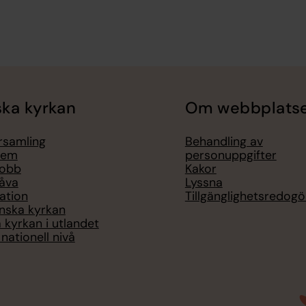
ka kyrkan
Om webbplats
örsamling
Behandling av
lem
personuppgifter
jobb
Kakor
åva
Lyssna
ation
Tillgänglighetsredogö
nska kyrkan
 kyrkan i utlandet
nationell nivå