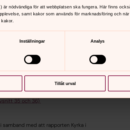
) är nödvändiga för att webbplatsen ska fungera. Här finns ocks
e mellan Stockholms stift, Enskilda
pplevelse, samt kakor som används för marknadsföring och när vi
sli. Utifrån erfarenheterna under
 kakor.
nskilda Högskolan Stockholm genomfört
tockholms stift.
Inställningar
Analys
 Ideström.
 Frida Mannerfelt, Rikard Roitto, Simon
Tillåt urval
ala rum med Jonas Ideström
vsnitt 35 och 36)
 i samband med att rapporten Kyrka i