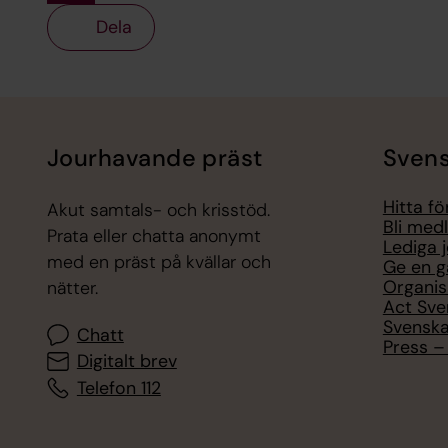
Dela
Tillbaka till toppen
Tillbaka till innehållet
Jourhavande präst
Svens
Hitta f
Akut samtals- och krisstöd.
Bli med
Prata eller chatta anonymt
Lediga 
med en präst på kvällar och
Ge en g
Organis
nätter.
Act Sve
Svenska
Chatt
Press – 
Digitalt brev
Telefon 112