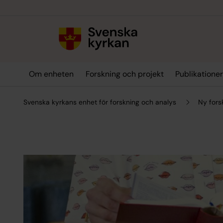
Till innehållet
Till undermeny
Om enheten
Forskning och projekt
Publikatione
Svenska kyrkans enhet för forskning och analys
Ny fors