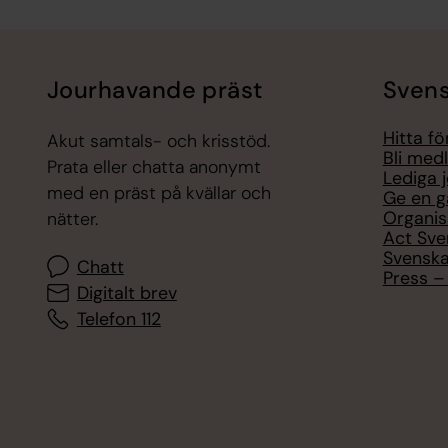
Tillbaka till toppen
Tillbaka till innehållet
Jourhavande präst
Svens
Hitta f
Akut samtals- och krisstöd.
Bli med
Prata eller chatta anonymt
Lediga 
med en präst på kvällar och
Ge en g
Organis
nätter.
Act Sve
Svenska
Chatt
Press – 
Digitalt brev
Telefon 112