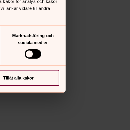
å kakor för analys och kakor
 länkar vidare till andra
Marknadsföring och
sociala medier
Tillåt alla kakor