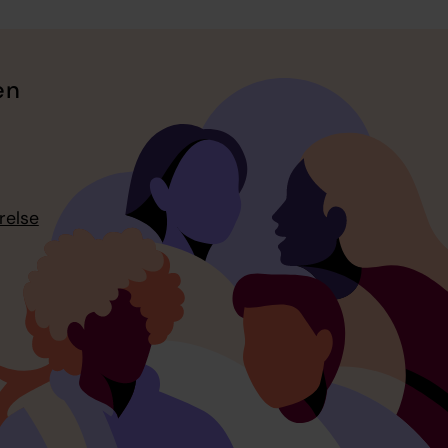
en
relse