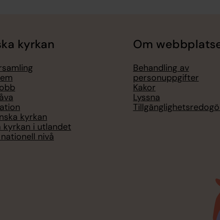
ka kyrkan
Om webbplats
örsamling
Behandling av
lem
personuppgifter
jobb
Kakor
åva
Lyssna
ation
Tillgänglighetsredogö
nska kyrkan
 kyrkan i utlandet
nationell nivå