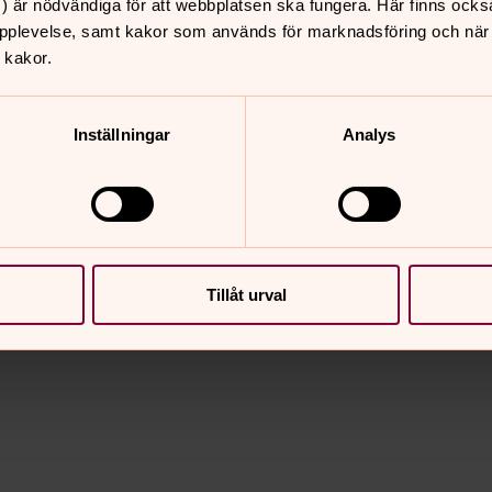
) är nödvändiga för att webbplatsen ska fungera. Här finns ocks
pplevelse, samt kakor som används för marknadsföring och när vi
 kakor.
nas Ideström.
ida Mannerfelt, Rikard Roitto, Simon
Inställningar
Analys
Theological action research, Theology and
Tillåt urval