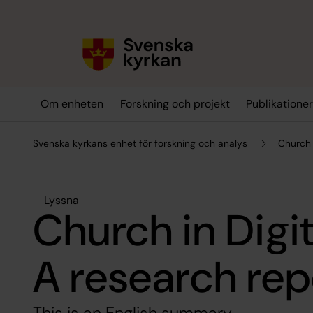
Till innehållet
Till undermeny
Om enheten
Forskning och projekt
Publikatione
Svenska kyrkans enhet för forskning och analys
Church 
Lyssna
Church in Digi
A research rep