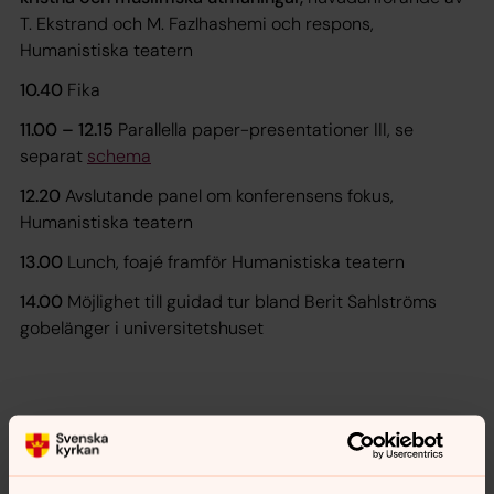
T. Ekstrand och M. Fazlhashemi och respons,
Humanistiska teatern
10.40
Fika
11.00 – 12.15
Parallella paper-presentationer III, se
separat
schema
12.20
Avslutande panel om konferensens fokus,
Humanistiska teatern
13.00
Lunch, foajé framför Humanistiska teatern
14.00
Möjlighet till guidad tur bland Berit Sahlströms
gobelänger i universitetshuset
Call for papers