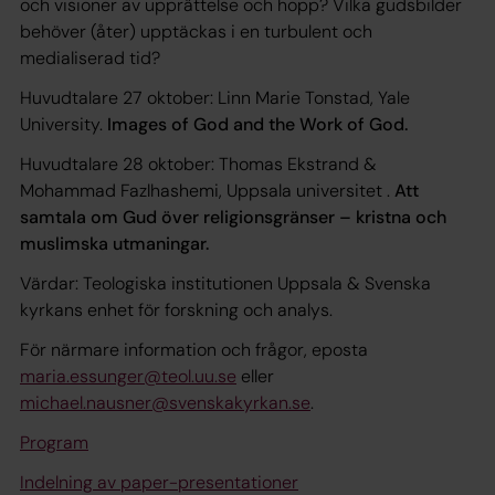
och visioner av upprättelse och hopp? Vilka gudsbilder
behöver (åter) upptäckas i en turbulent och
medialiserad tid?
Huvudtalare 27 oktober: Linn Marie Tonstad, Yale
University.
Images of God and the Work of God.
Huvudtalare 28 oktober: Thomas Ekstrand &
Mohammad Fazlhashemi, Uppsala universitet .
Att
samtala om Gud över religionsgränser – kristna och
muslimska utmaningar.
Värdar: Teologiska institutionen Uppsala & Svenska
kyrkans enhet för forskning och analys.
För närmare information och frågor, eposta
maria.essunger@teol.uu.se
eller
michael.nausner@svenskakyrkan.se
.
Program
Indelning av paper-presentationer