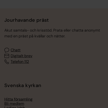
Tillbaka till toppen
Tillbaka till innehållet
Jourhavande präst
Akut samtals- och krisstöd. Prata eller chatta anonymt
med en präst på kvällar och nätter.
Chatt
Digitalt brev
Telefon 112
Svenska kyrkan
Hitta församling
Bli medlem
Lediga jobb