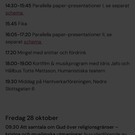
14:30-15:45
Parallella paper-presentationer I, se separat
schema
15.45
Fika
16:05-17:20
Parallella paper-presentationer II, se
separat
schema
17.20
Mingel med snittar och fördrink
18.00-19.00
Kortfilm & musikprogram med Idris Jafo och
Hållbus Totte Mattsson, Humanistiska teatern
19.30
Middag på Hantverkarföreningen, Nedre
Slottsgatan 6
Fredag 28 oktober
09.30
Att samtala om Gud över religionsgränser –
kristna och muslimska utmaningar,
huvudanförande av