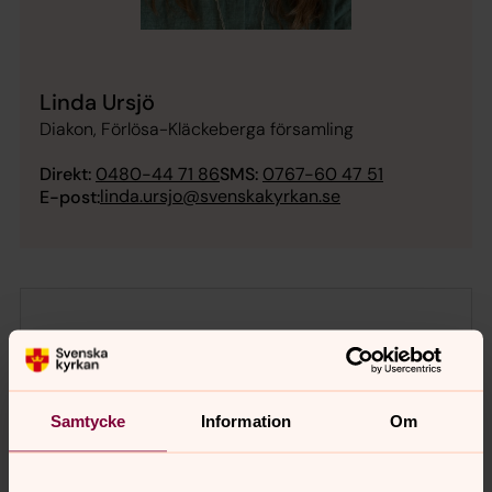
Linda Ursjö
Diakon, Förlösa-Kläckeberga församling
Direkt:
0480-44 71 86
SMS:
0767-60 47 51
linda.ursjo@svenskakyrkan.se
E-post:
Samtycke
Information
Om