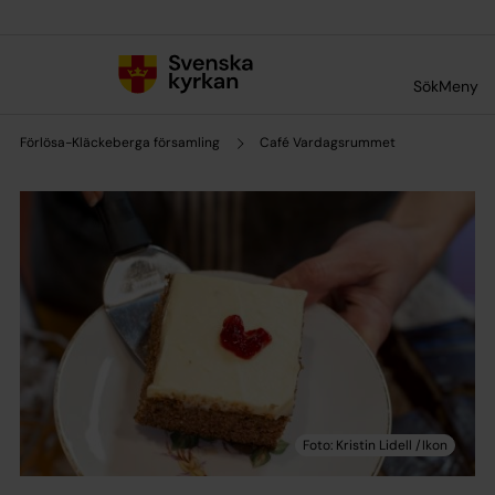
Till innehållet
Till undermeny
Sök
Meny
Förlösa-Kläckeberga församling
Café Vardagsrummet