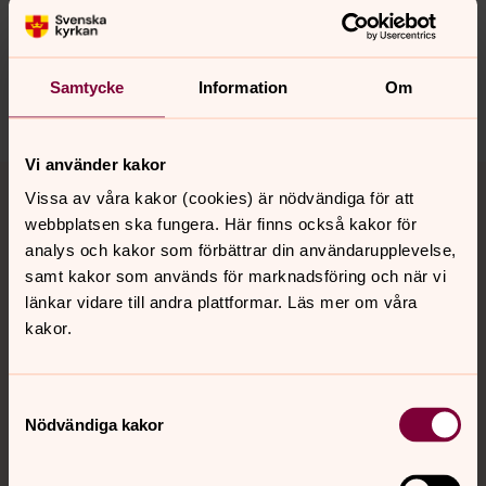
finspangs.forsamling@svenskakyrkan.se
Dela
Samtycke
Information
Om
Vi använder kakor
Tillbaka till toppen
Tillbaka till innehållet
Vissa av våra kakor (cookies) är nödvändiga för att
webbplatsen ska fungera. Här finns också kakor för
analys och kakor som förbättrar din användarupplevelse,
samt kakor som används för marknadsföring och när vi
Kontakt
länkar vidare till andra plattformar. Läs mer om våra
kakor.
Kalender
Samtyckesval
Nödvändiga kakor
Hitta snabbt