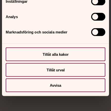
Inställningar
Sociala kanaler
Analys
Marknadsföring och sociala medier
Jourhavande präst
Tillåt alla kakor
Akut samtals- och krisstöd. Prata eller chatta anonymt
med en präst på kvällar och nätter.
Tillåt urval
Chatt
Digitalt brev
Avvisa
Telefon 112