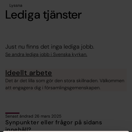
Lyssna
Lediga tjänster
Just nu finns det inga lediga jobb.
Se andra lediga jobb i Svenska kyrkan.
Ideellt arbete
Det är det lilla som gör den stora skillnaden. Välkommen
att engagera dig i församlingsgemenskapen.
Senast ändrad 26 mars 2025
Synpunkter eller frågor på sidans
innehåll?