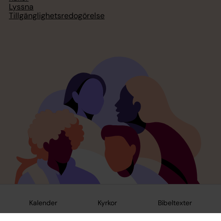
Lyssna
Tillgänglighetsredogörelse
Kalender
Kyrkor
Bibeltexter