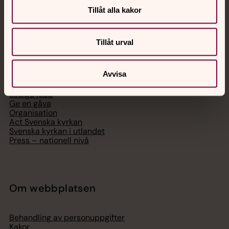
Tillåt alla kakor
Tillåt urval
Svenska kyrkan
Avvisa
Hitta församling
Bli medlem
Lediga jobb
Ge en gåva
Organisation
Act Svenska kyrkan
Svenska kyrkan i utlandet
Press – nationell nivå
Om webbplatsen
Behandling av personuppgifter
Kakor