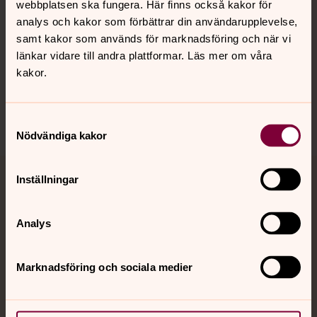
webbplatsen ska fungera. Här finns också kakor för
analys och kakor som förbättrar din användarupplevelse,
Hitta snabbt
samt kakor som används för marknadsföring och när vi
länkar vidare till andra plattformar. Läs mer om våra
kakor.
Sociala kanaler
Samtyckesval
Nödvändiga kakor
Inställningar
Jourhavande präst
Akut samtals- och krisstöd. Prata eller chatta anonymt
Analys
med en präst på kvällar och nätter.
Marknadsföring och sociala medier
Chatt
Digitalt brev
Telefon 112