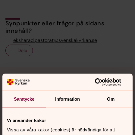
Synpunkter eller frågor på sidans
innehåll?
eksharad.pastorat@svenskakyrkan.se
Dela
Tillbaka till toppen
Tillbaka till innehållet
Samtycke
Information
Om
Kontakt
Vi använder kakor
Kalender
Vissa av våra kakor (cookies) är nödvändiga för att