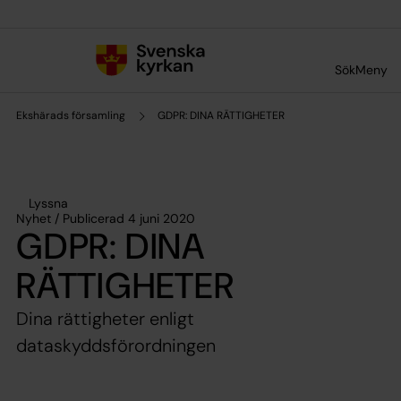
Till innehållet
Till undermeny
Sök
Meny
Ekshärads församling
GDPR: DINA RÄTTIGHETER
Lyssna
Nyhet / Publicerad 4 juni 2020
GDPR: DINA
RÄTTIGHETER
Dina rättigheter enligt
dataskyddsförordningen