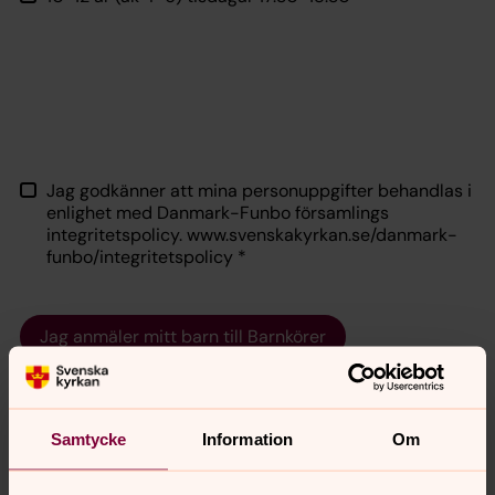
Jag godkänner att mina personuppgifter behandlas i
enlighet med Danmark-Funbo församlings
integritetspolicy. www.svenskakyrkan.se/danmark-
funbo/integritetspolicy
*
Jag anmäler mitt barn till Barnkörer
Samtycke
Information
Om