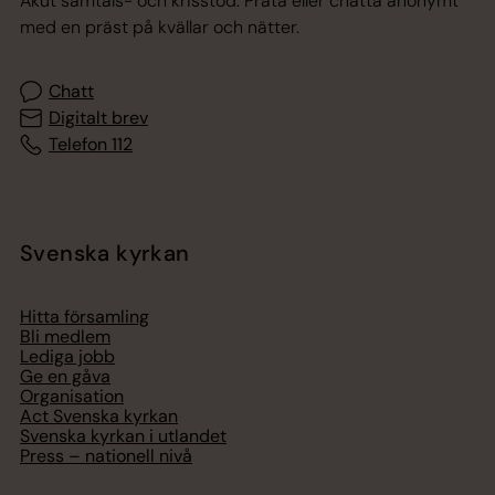
Akut samtals- och krisstöd. Prata eller chatta anonymt
med en präst på kvällar och nätter.
Chatt
Digitalt brev
Telefon 112
Svenska kyrkan
Hitta församling
Bli medlem
Lediga jobb
Ge en gåva
Organisation
Act Svenska kyrkan
Svenska kyrkan i utlandet
Press – nationell nivå