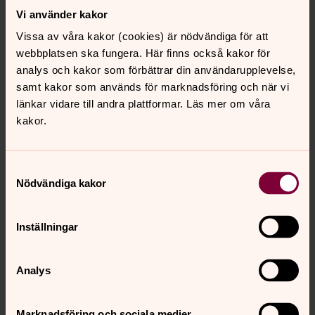
Vi använder kakor
Vissa av våra kakor (cookies) är nödvändiga för att
webbplatsen ska fungera. Här finns också kakor för
analys och kakor som förbättrar din användarupplevelse,
samt kakor som används för marknadsföring och när vi
länkar vidare till andra plattformar. Läs mer om våra
kakor.
Samtyckesval
Nödvändiga kakor
Inger Knecht
Organist, Danmark-Funbo församling
Inställningar
Direkt:
018-418 10 08
SMS:
076-147 06 67
inger.knecht@svenskakyrkan.se
E-post:
Analys
Marknadsföring och sociala medier