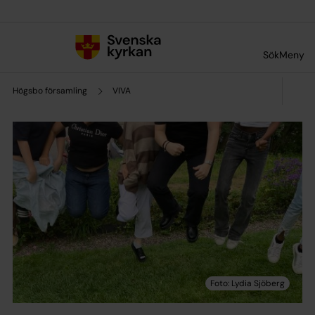
Till innehållet
Till undermeny
Sök
Meny
Högsbo församling
VIVA