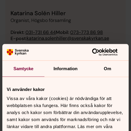
Katarina Solén Hiller
Organist, Högsbo församling
Direkt:
031-731 66 44
Mobil:
073-773 86 98
katarina.solenhiller@svenskakyrkan.se
E-post:
Mer om Katarina Solén Hiller
Organist
Samtycke
Information
Om
Vi använder kakor
KaveRösterna
Vissa av våra kakor (cookies) är nödvändiga för att
Välkommen att sjunga och utveckla din röst!
webbplatsen ska fungera. Här finns också kakor för
analys och kakor som förbättrar din användarupplevelse,
Ten to Teens
samt kakor som används för marknadsföring och när vi
Kören för dig som går i åk. 4–6.
länkar vidare till andra plattformar. Läs mer om våra