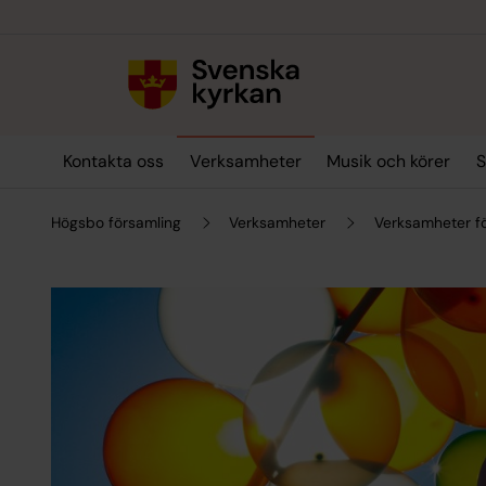
Till innehållet
Till undermeny
Kontakta oss
Verksamheter
Musik och körer
S
Högsbo församling
Verksamheter
Verksamheter f