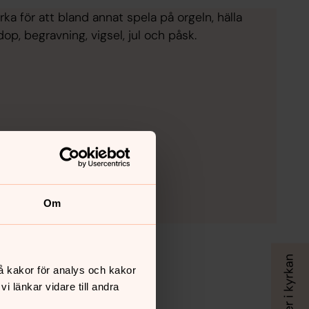
ka för att bland annat spela på orgeln, hälla
op, begravning, vigsel, jul och påsk.
Om
å kakor för analys och kakor
 länkar vidare till andra