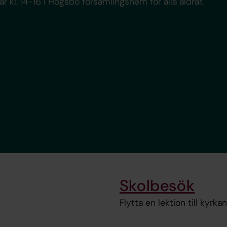
r kl. 14-16 i Högsbo församlingshem för alla åldrar.
Skolbesök
Flytta en lektion till kyrka