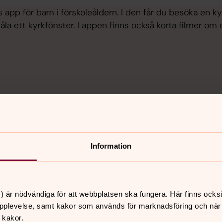
app för barn i förskoleåldern. I den får du besöka en kyr
a ett kyrkfönster. I appen finns också korta filmer om d
Information
) är nödvändiga för att webbplatsen ska fungera. Här finns ocks
pplevelse, samt kakor som används för marknadsföring och när vi
 kakor.