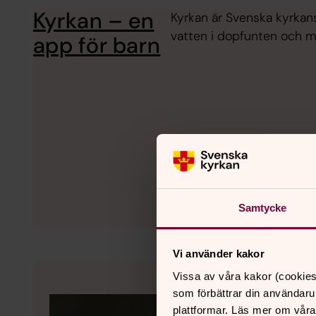
Kyrkan – en
Kyrkan är Svenska kyrkans 
vatten i dopfunten och mål
app för barn
Samtycke
Vi använder kakor
Vissa av våra kakor (cookies
som förbättrar din användaru
plattformar. Läs mer om våra