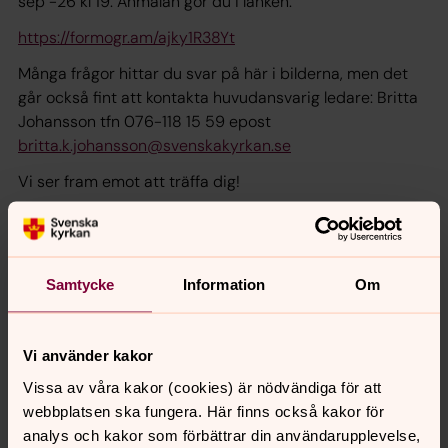
sep -26 kl 19. Anmälan gör du i länken:
https://formogr.am/ajky1R38Yt
Många frågor hittar du svar på här i bilderna, men det
går också fint att kontakta huvudansvarig ledare: Britta
Johansson tfn 076-118 15 59 epost
britta.k.johansson@svenskakyrkan.se
Vi ser fram emot att träffa dig!
Samtycke
Information
Om
Vi använder kakor
Vissa av våra kakor (cookies) är nödvändiga för att
webbplatsen ska fungera. Här finns också kakor för
analys och kakor som förbättrar din användarupplevelse,