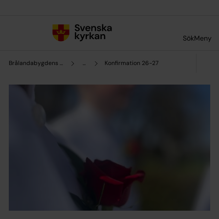
Till innehållet
Till undermeny
Sök
Meny
Brålandabygdens församling
...
Konfirmation 26-27