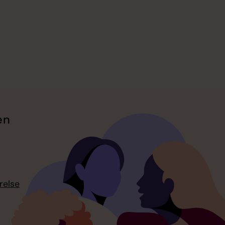
en
relse