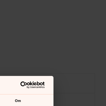
Om
Kaffe och smörgås 20 kr.