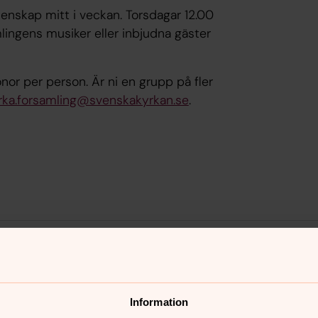
nskap mitt i veckan. Torsdagar 12.00
mlingens musiker eller inbjudna gäster
nor per person. Är ni en grupp på fler
rka.forsamling@svenskakyrkan.se
.
jusets kyrka
Information
torsdag 10 september 2026
·
12.00
–
13.30