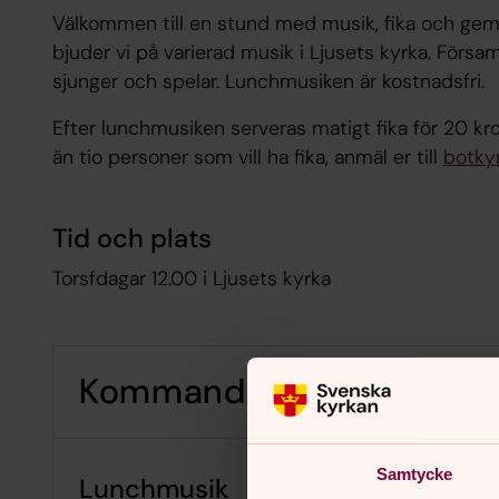
Välkommen till en stund med musik, fika och geme
bjuder vi på varierad musik i Ljusets kyrka. Försa
sjunger och spelar. Lunchmusiken är kostnadsfri.
Efter lunchmusiken serveras matigt fika för 20 kro
än tio personer som vill ha fika, anmäl er till
botky
Tid och plats
Torsfdagar 12.00 i Ljusets kyrka
Kommande lunchmusik i L
Samtycke
Lunchmusik