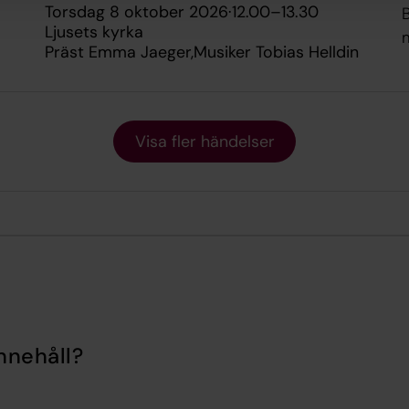
torsdag 8 oktober 2026
·
12.00
–
13.30
B
Ljusets kyrka
Präst Emma Jaeger
Musiker Tobias Helldin
Visa fler händelser
nnehåll?