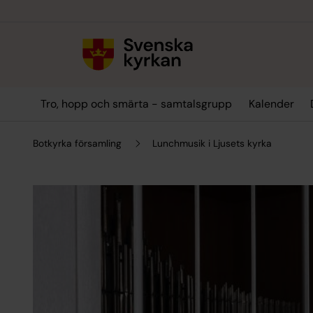
Till innehållet
Till undermeny
Tro, hopp och smärta - samtalsgrupp
Kalender
Botkyrka församling
Lunchmusik i Ljusets kyrka