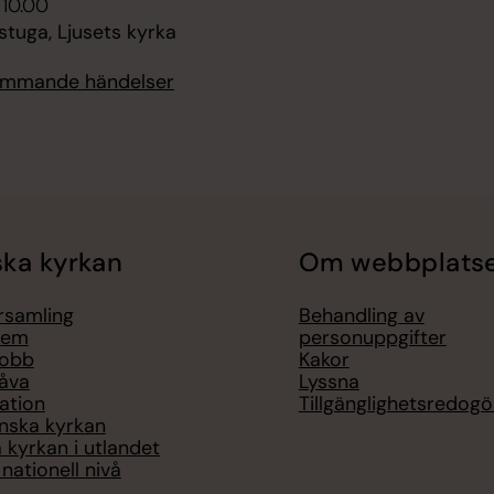
 10.00
tuga, Ljusets kyrka
kommande händelser
ka kyrkan
Om webbplats
örsamling
Behandling av
lem
personuppgifter
jobb
Kakor
åva
Lyssna
ation
Tillgänglighetsredogö
nska kyrkan
 kyrkan i utlandet
nationell nivå