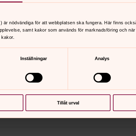
Ljusets kyrka
Musiker Tobias Helldin
Musiker Susanne Segerholm
) är nödvändiga för att webbplatsen ska fungera. Här finns ocks
pplevelse, samt kakor som används för marknadsföring och när vi
 kakor.
torsdag 17 september 2026
·
12.00
–
13.30
Ljusets kyrka
Inställningar
Analys
torsdag 24 september 2026
·
12.00
–
13.30
Ljusets kyrka
Tillåt urval
torsdag 1 oktober 2026
·
12.00
–
13.30
Ljusets kyrka