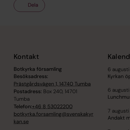
Dela
Tillbaka till toppen
Tillbaka till innehållet
Kontakt
Kalend
Botkyrka församling
6 augusti
Besöksadress:
Kyrkan ö
Prästgårdsvägen 1, 14740 Tumba
6 augusti
Postadress:
Box 240, 14701
Lunchmus
Tumba
Telefon:
+46 8 53022200
7 augusti
botkyrka.forsamling@svenskakyr
Andakt me
kan.se