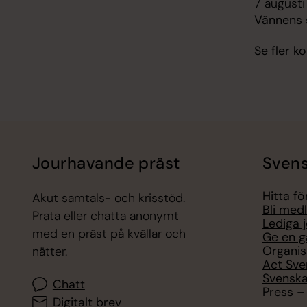
7 augusti
Vännens s
Se fler 
Jourhavande präst
Svens
Hitta f
Akut samtals- och krisstöd.
Bli med
Prata eller chatta anonymt
Lediga 
med en präst på kvällar och
Ge en g
Organis
nätter.
Act Sve
Svenska
Chatt
Press – 
Digitalt brev