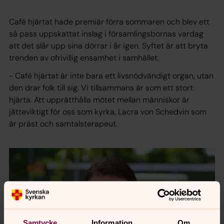
Café hjärtat hade premiär förra sommaren och blev ett
så pass uppskattat inslag i församlingsbornas vardag
att det slår upp sina dörrar i år igen. Syftet är att bryta
trenden av ofrivillig ensamhet i samhället.
- Café hjärtat är inte bara ett livsnödvändigt organ, utan
den drar folk till sig. Vi tillsammans är som ett stort
hjärta. Att upprätthålla mötet mellan människor är
jätteviktigt för oss som kyrka, Lacra von Schedvin som
är präst och samtalsterapeut.
Samtycke
Information
Om