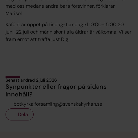
med oss medans andra bara försvinner, förklarar
Marisol.
Kaféet är öppet på tisdag-torsdag kl 10:00-15:00 20
juni-22 juli och människor i alla åldrar är välkomna. Vi ser
fram emot att träffa just Dig!
Senast ändrad 2 juli 2026
Synpunkter eller frågor på sidans
innehåll?
botkyrka.forsamling@svenskakyrkan.se
Dela
Tillbaka till toppen
Tillbaka till innehållet