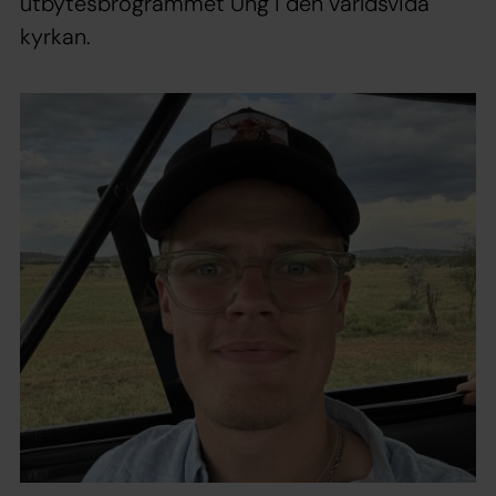
utbytesbrogrammet Ung i den världsvida
kyrkan.