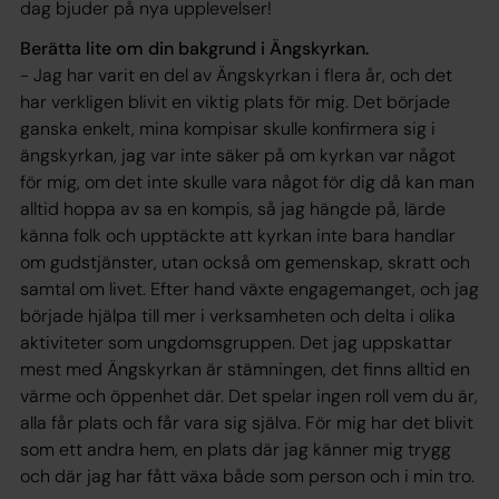
dag bjuder på nya upplevelser!
Berätta lite om din bakgrund i Ängskyrkan.
- Jag har varit en del av Ängskyrkan i flera år, och det
har verkligen blivit en viktig plats för mig. Det började
ganska enkelt, mina kompisar skulle konfirmera sig i
ängskyrkan, jag var inte säker på om kyrkan var något
för mig, om det inte skulle vara något för dig då kan man
alltid hoppa av sa en kompis, så jag hängde på, lärde
känna folk och upptäckte att kyrkan inte bara handlar
om gudstjänster, utan också om gemenskap, skratt och
samtal om livet. Efter hand växte engagemanget, och jag
började hjälpa till mer i verksamheten och delta i olika
aktiviteter som ungdomsgruppen. Det jag uppskattar
mest med Ängskyrkan är stämningen, det finns alltid en
värme och öppenhet där. Det spelar ingen roll vem du är,
alla får plats och får vara sig själva. För mig har det blivit
som ett andra hem, en plats där jag känner mig trygg
och där jag har fått växa både som person och i min tro.