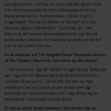
somrig picknick. Hon har en varm utstrålning och räds
inte mina kamerablixtar. Som skådespelare har hon
bland annat synts i humorshowen ”Röda Linjen”, i
krogshowen ”Blonde on Blonde on Blonde” och som
styvmor Agnes i julkalendern ”Tjuvarnas Jul”. Men
faktum är att hennes skådespelarkarriär tog fart på
andra sidan Atlanten. Hon berättar levande om sin tid
som en äkta New York-bo.
Du är utbildad vid The Neighborhood Playhouse School
of the Theatre i New York. Hur minns du den tiden?
- Helt fantastisk. Jag blir nästan tårögd när jag tänker på
det. Jag och min dåvarande pojkvän Michael bodde i
området Greenpoint – på en båt och det var helt
underbart! Det var också på den skolan som jag
fastnade för meisnertekniken och i dag driver jag en
teaterskola i Stockholm om just detta.
Du driver alltså Studio Meinser i Stockholm där du