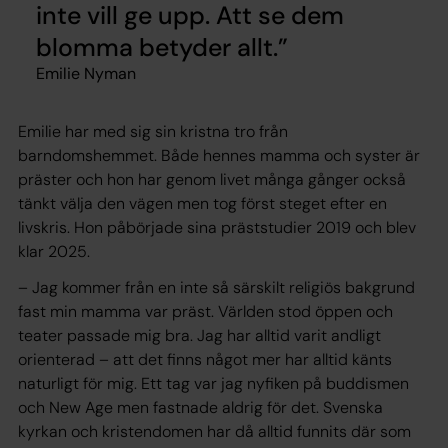
inte vill ge upp. Att se dem
blomma betyder allt.
Emilie Nyman
Emilie har med sig sin kristna tro från
barndomshemmet. Både hennes mamma och syster är
präster och hon har genom livet många gånger också
tänkt välja den vägen men tog först steget efter en
livskris. Hon påbörjade sina präststudier 2019 och blev
klar 2025.
– Jag kommer från en inte så särskilt religiös bakgrund
fast min mamma var präst. Världen stod öppen och
teater passade mig bra. Jag har alltid varit andligt
orienterad – att det finns något mer har alltid känts
naturligt för mig. Ett tag var jag nyfiken på buddismen
och New Age men fastnade aldrig för det. Svenska
kyrkan och kristendomen har då alltid funnits där som