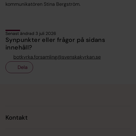
kommunikatören Stina Bergström.
Senast ändrad 3 juli 2026
Synpunkter eller frågor på sidans
innehåll?
botkyrka.forsamling@svenskakyrkan.se
Dela
Tillbaka till toppen
Tillbaka till innehållet
Kontakt