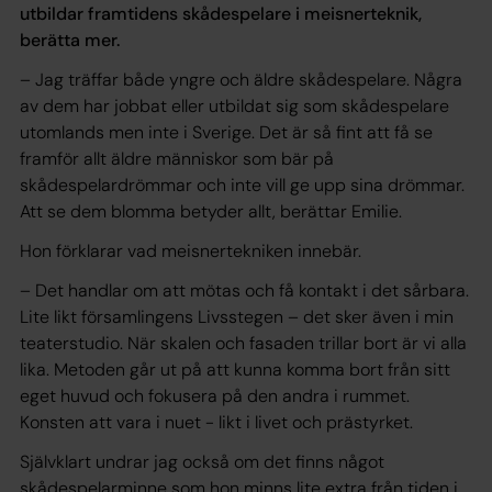
utbildar framtidens skådespelare i meisnerteknik,
berätta mer.
– Jag träffar både yngre och äldre skådespelare. Några
av dem har jobbat eller utbildat sig som skådespelare
utomlands men inte i Sverige. Det är så fint att få se
framför allt äldre människor som bär på
skådespelardrömmar och inte vill ge upp sina drömmar.
Att se dem blomma betyder allt, berättar Emilie.
Hon förklarar vad meisnertekniken innebär.
– Det handlar om att mötas och få kontakt i det sårbara.
Lite likt församlingens Livsstegen – det sker även i min
teaterstudio. När skalen och fasaden trillar bort är vi alla
lika. Metoden går ut på att kunna komma bort från sitt
eget huvud och fokusera på den andra i rummet.
Konsten att vara i nuet - likt i livet och prästyrket.
Självklart undrar jag också om det finns något
skådespelarminne som hon minns lite extra från tiden i