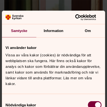
Samtycke
Information
Om
Vi använder kakor
Vissa av våra kakor (cookies) är nödvändiga för att
webbplatsen ska fungera. Här finns också kakor för
analys och kakor som förbättrar din användarupplevelse,
Foto: Sanna Lundell
samt kakor som används för marknadsföring och när vi
länkar vidare till andra plattformar. Läs mer om våra
Julieth Samson och Eveline Gatege från Kigoma i
kakor.
Tanzania.
Jag känner en djup tacksamhet
Samtyckesval
Nödvändiga kakor