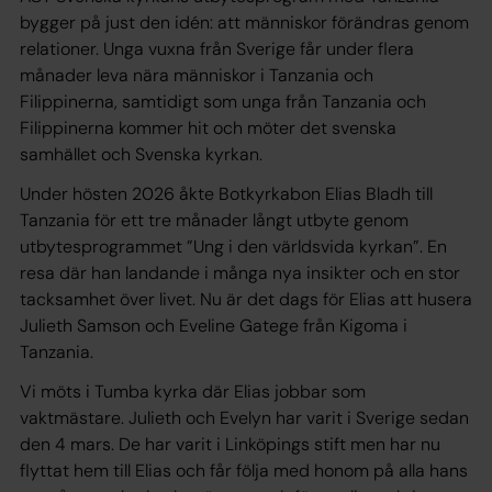
bygger på just den idén: att människor förändras genom
relationer. Unga vuxna från Sverige får under flera
månader leva nära människor i Tanzania och
Filippinerna, samtidigt som unga från Tanzania och
Filippinerna kommer hit och möter det svenska
samhället och Svenska kyrkan.
Under hösten 2026 åkte Botkyrkabon Elias Bladh till
Tanzania för ett tre månader långt utbyte genom
utbytesprogrammet ”Ung i den världsvida kyrkan”. En
resa där han landande i många nya insikter och en stor
tacksamhet över livet. Nu är det dags för Elias att husera
Julieth Samson och Eveline Gatege från Kigoma i
Tanzania.
Vi möts i Tumba kyrka där Elias jobbar som
vaktmästare. Julieth och Evelyn har varit i Sverige sedan
den 4 mars. De har varit i Linköpings stift men har nu
flyttat hem till Elias och får följa med honom på alla hans