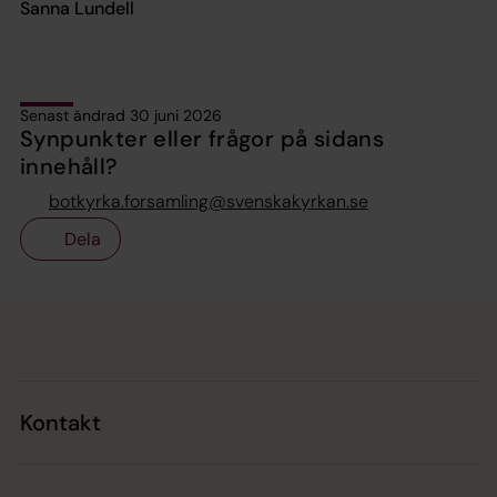
Sanna Lundell
Senast ändrad 30 juni 2026
Synpunkter eller frågor på sidans
innehåll?
botkyrka.forsamling@svenskakyrkan.se
Dela
Tillbaka till toppen
Tillbaka till innehållet
Kontakt